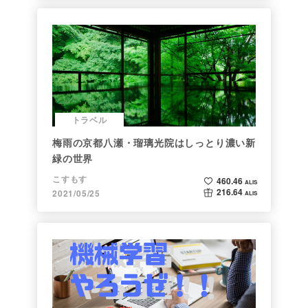
トラベル
梅雨の京都八瀬・瑠璃光院はしっとり濃い新
緑の世界
こすもす
460.46
ALIS
216.64
2021/05/25
ALIS