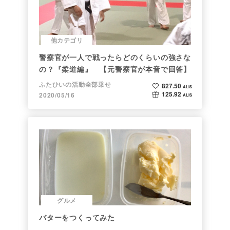
他カテゴリ
警察官が一人で戦ったらどのくらいの強さな
の？『柔道編』 【元警察官が本音で回答】
ふたひいの活動全部乗せ
827.50
ALIS
125.92
2020/05/16
ALIS
グルメ
バターをつくってみた