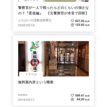
警察官が一人で戦ったらどのくらいの強さな
の？『柔道編』 【元警察官が本音で回答】
ふたひいの活動全部乗せ
827.50
ALIS
125.92
2020/05/16
ALIS
トラベル
無料案内所という職業
bansu
596.41
ALIS
84.20
2019/06/11
ALIS