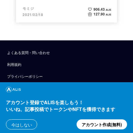
モミジ
906.43
ALIS
127.90
2021/02/18
ALIS
よくある質問・問い合わせ
利用規約
プライバシーポリシー
公式アナウンス
技術ブログ
アカウント登録でALISを楽しもう！
いいね、記事投稿でトークンやNFTを獲得できます
API
運営会社
アカウント作成(無料)
今はしない