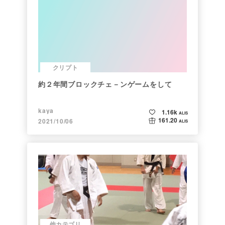
クリプト
約２年間ブロックチェ－ンゲームをして
kaya
1.16k
ALIS
161.20
2021/10/06
ALIS
他カテゴリ