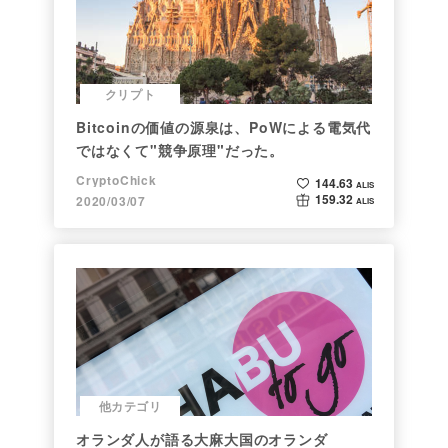
クリプト
Bitcoinの価値の源泉は、PoWによる電気代
ではなくて"競争原理"だった。
CryptoChick
144.63
ALIS
159.32
2020/03/07
ALIS
他カテゴリ
オランダ人が語る大麻大国のオランダ