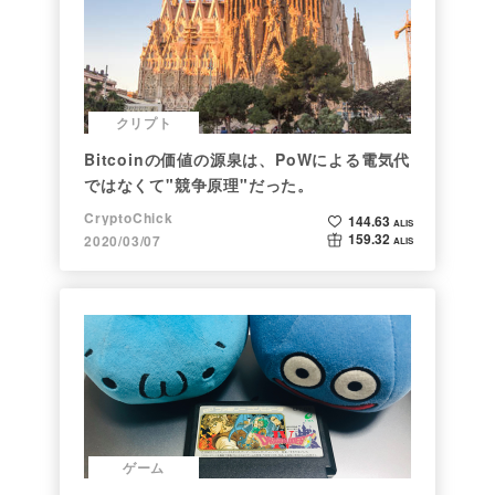
クリプト
Bitcoinの価値の源泉は、PoWによる電気代
ではなくて"競争原理"だった。
CryptoChick
144.63
ALIS
159.32
2020/03/07
ALIS
ゲーム