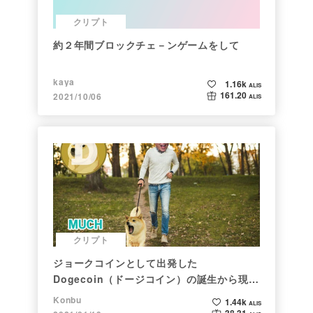
クリプト
約２年間ブロックチェ－ンゲームをして
kaya
1.16k
ALIS
161.20
2021/10/06
ALIS
クリプト
ジョークコインとして出発した
Dogecoin（ドージコイン）の誕生から現在
まで。注目される非証券性🐶
Konbu
1.44k
ALIS