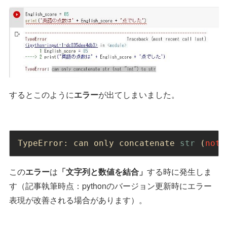
するとこのように
エラー
が出てしまいました。
TypeError: can only concatenate 
str
 (
not
この
エラー
は
「文字列と数値を結合」
する時に発生しま
す（記事執筆時点：pythonのバージョン更新時にエラー
表現が改善される場合があります）。