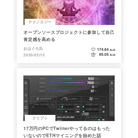
テクノロジー
オープンソースプロジェクトに参加して自己
肯定感を高める
おはぐろ氏
174.64
ALIS
85.05
2020/02/15
ALIS
クリプト
17万円のPCでTwitterやってるのはもった
いないのでETHマイニングを始めた話