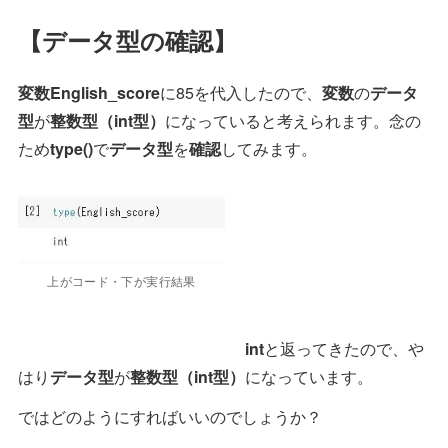
【データ型の確認】
変数English_score
に85を代入したので、
変数
の
データ
型
が
整数型（int型）
になっていると考えられます。念の
ため
type()
で
データ型
を
確認
してみます。
上がコード・下が実行結果
int
と返ってきたので、や
はり
データ型
が
整数型（int型）
になっています。
ではどのようにすればいいのでしょうか？