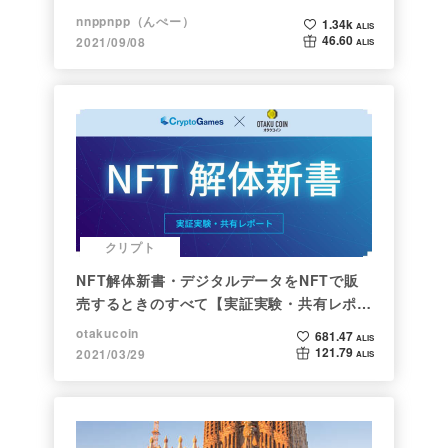
nnppnpp（んぺー）
1.34k
ALIS
46.60
2021/09/08
ALIS
クリプト
NFT解体新書・デジタルデータをNFTで販
売するときのすべて【実証実験・共有レポー
ト】
otakucoin
681.47
ALIS
121.79
2021/03/29
ALIS