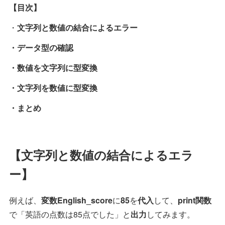
【目次】
・
文字列と数値の結合によるエラー
・データ型の確認
・数値を文字列に型変換
・文字列を数値に型変換
・まとめ
【文字列と数値の結合によるエラ
ー】
例えば、
変数English_score
に
85
を
代入
して、
print関数
で「英語の点数は85点でした」と
出力
してみます。