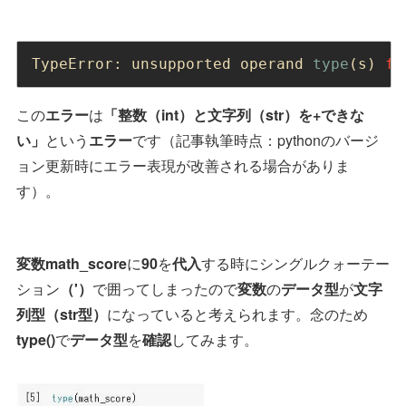
TypeError: unsupported operand 
type
(s) 
fo
この
エラー
は
「整数（int）と文字列（str）を+できな
い」
という
エラー
です（記事執筆時点：pythonのバージ
ョン更新時にエラー表現が改善される場合がありま
す）。
変数math_score
に
90
を
代入
する時にシングルクォーテー
ション
（'）
で囲ってしまったので
変数
の
データ型
が
文字
列型（str型）
になっていると考えられます。念のため
type()
で
データ型
を
確認
してみます。