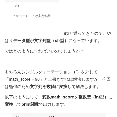
上がコード・下が実行結果
str
と返ってきたので、や
はり
データ型
が
文字列型（str型）
になっています。
ではどのようにすればいいのでしょうか？
もちろんシングルクォーテーション
（'）
を外して
「math_score = 90」と上書きすれば解決しますが、今回
は勉強のため
文字列
を
数値
に
変換
して解決します。
以下のようにして、
変数math_score
を
整数型（int型）
に
変換
して
print関数
で出力します。