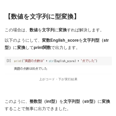
【数値を文字列に型変換】
この場合は、
数値
を
文字列
に
変換
すれば解決します。
以下のようにして、
変数English_score
を
文字列型（str
型）
に
変換
して
print関数
で出力します。
上がコード・下が実行結果
このように、
整数型（int型）
を
文字列型（str型）
に
変換
することで無事に出力できました。