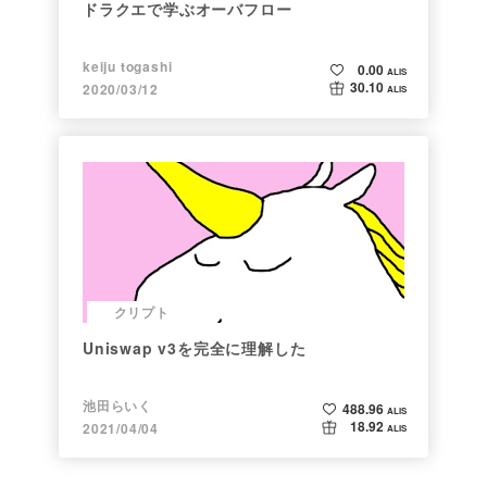
ドラクエで学ぶオーバフロー
keiju togashi
0.00
ALIS
30.10
2020/03/12
ALIS
クリプト
Uniswap v3を完全に理解した
池田らいく
488.96
ALIS
18.92
2021/04/04
ALIS