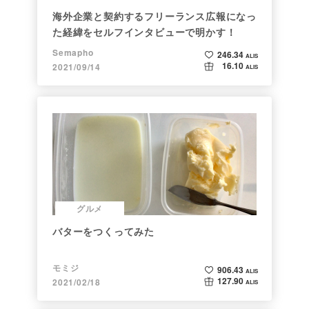
海外企業と契約するフリーランス広報になっ
た経緯をセルフインタビューで明かす！
Semapho
246.34
ALIS
16.10
2021/09/14
ALIS
グルメ
バターをつくってみた
モミジ
906.43
ALIS
127.90
2021/02/18
ALIS