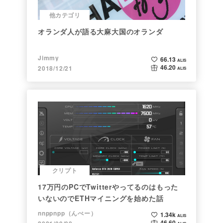
他カテゴリ
オランダ人が語る大麻大国のオランダ
Jimmy
66.13
ALIS
46.20
2018/12/21
ALIS
クリプト
17万円のPCでTwitterやってるのはもった
いないのでETHマイニングを始めた話
nnppnpp（んぺー）
1.34k
ALIS
46.60