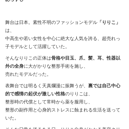
舞台は日本。素性不明のファッションモデル
「りりこ」
は、
中高生や若い女性を中心に絶大な人気を誇る、超売れっ
子モデルとして活躍していた。
そんなりりこの正体は
骨格や目玉、爪、髪、耳、性器以
外の全身
に大がかりな整形手術を施し、
売れたモデルだった。
表舞台では明るく天真爛漫に振舞うが、
裏では自己中心
的で感情の起伏が激しい性格
のりりこは、
整形時の代償として常時から薬を服用し、
整形の副作用と心身的ストレスに蝕まれる生活を送って
いた。