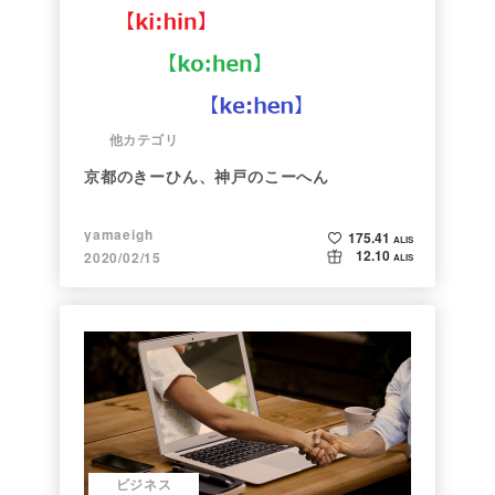
他カテゴリ
京都のきーひん、神戸のこーへん
yamaeigh
175.41
ALIS
12.10
2020/02/15
ALIS
ビジネス