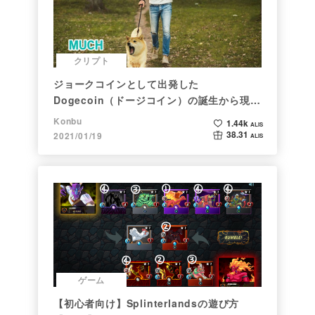
クリプト
ジョークコインとして出発した
Dogecoin（ドージコイン）の誕生から現在
まで。注目される非証券性🐶
Konbu
1.44k
ALIS
38.31
2021/01/19
ALIS
ゲーム
【初心者向け】Splinterlandsの遊び方