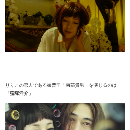
りりこの恋人である御曹司「南部貴男」を演じるのは
「窪塚洋介」