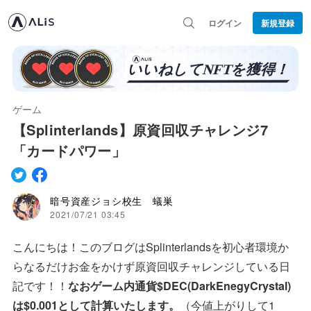
ログイン
新規登録
ゲーム
【Splinterlands】原資回収チャレンジ7
「カードパワー」
暗号資産ジョシ校生 蟻巣
2021/07/21 03:45
こんにちは！このブログはSplinterlandsを初心者環境か
らなるだけお金をかけず原資回収チャレンジしている日
記です！！
なおゲーム内通貨$DEC(DarkEnegyCrystal)
は$0.001として計算いたします。
（今値上がりして1