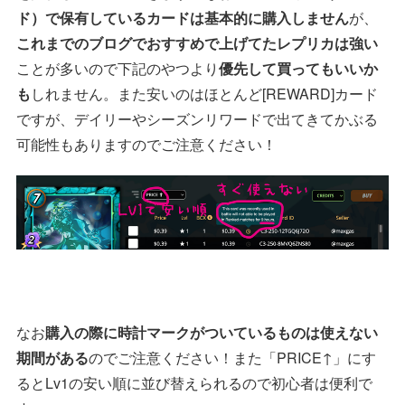
ド）で保有しているカードは基本的に購入しません
が、
これまでのブログでおすすめで上げてたレプリカは強い
ことが多いので下記のやつより
優先して買ってもいいか
も
しれません。また安いのはほとんど[REWARD]カード
ですが、デイリーやシーズンリワードで出てきてかぶる
可能性もありますのでご注意ください！
なお
購入の際に時計マークがついているものは使えない
期間がある
のでご注意ください！また「PRICE↑」にす
るとLv1の安い順に並び替えられるので初心者は便利で