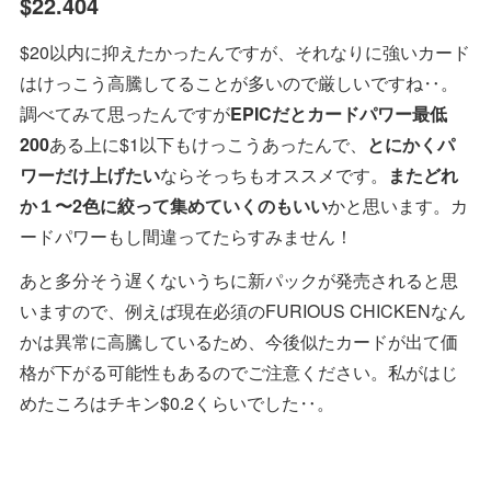
$22.404
$20以内に抑えたかったんですが、それなりに強いカード
はけっこう高騰してることが多いので厳しいですね‥。
調べてみて思ったんですが
EPICだとカードパワー最低
200
ある上に$1以下もけっこうあったんで、
とにかくパ
ワーだけ上げたい
ならそっちもオススメです。
またどれ
か１〜2色に絞って集めていくのもいい
かと思います。カ
ードパワーもし間違ってたらすみません！
あと多分そう遅くないうちに新パックが発売されると思
いますので、例えば現在必須のFURIOUS CHICKENなん
かは異常に高騰しているため、今後似たカードが出て価
格が下がる可能性もあるのでご注意ください。私がはじ
めたころはチキン$0.2くらいでした‥。