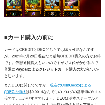
■カード購入の前に
カードはCREDITとDECどちらでも購入可能なんです
が、2021年7月20日現在だと断然CREDIT購入の方がお得
です。仮想通貨購入もいいのですがガス代がかかるので
普通に
Paypalによるクレジットカード購入の方がいい
か
と思います。
またDECに関してですが、
現在のCoinGeckoによる
$DECの価格
は$0.0014なんでこのブログの基準値の約1.4
倍です。上がりすぎでしょ‥。DECは基本ステーブルと
いってもいいくらいこれまで大幅な価値上昇も下落もし