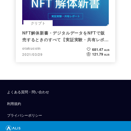
クリプト
NFT解体新書・デジタルデータをNFTで販
売するときのすべて【実証実験・共有レポー
ト】
otakucoin
681.47
ALIS
121.79
2021/03/29
ALIS
よくある質問・問い合わせ
利用規約
プライバシーポリシー
公式アナウンス