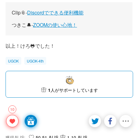
Clip📎-
Discordでできる便利機能
つきこ🔔-
ZOOMの使い心地！
以上！けろ🐸でした！
UGOK
UGOK-4th
1
人がサポートしています
10
獲得ALIS:
50.51 ALIS
1.10 ALIS