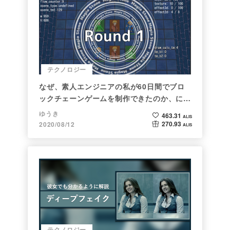
テクノロジー
なぜ、素人エンジニアの私が60日間でブロ
ックチェーンゲームを制作できたのか、につ
いて語ってみた
ゆうき
463.31
ALIS
270.93
2020/08/12
ALIS
テクノロジー