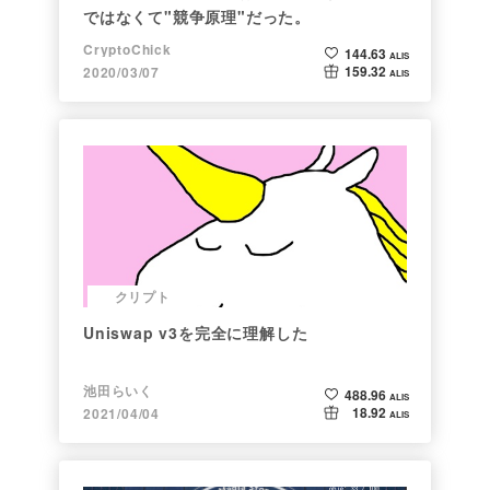
ではなくて"競争原理"だった。
CryptoChick
144.63
ALIS
159.32
2020/03/07
ALIS
クリプト
Uniswap v3を完全に理解した
池田らいく
488.96
ALIS
18.92
2021/04/04
ALIS