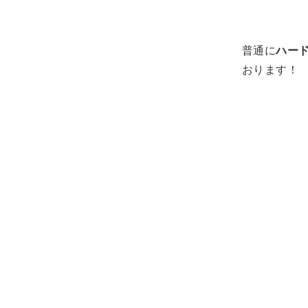
普通に
ハー
おります！