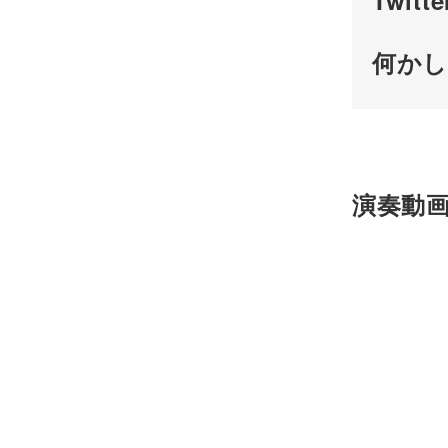
Twi
何か
演奏動