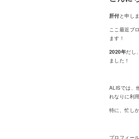
肝付
と申し
ここ最近ブ
ます！
2020年
だし
ました！
ALISでは
れなりに利
特に、忙し
プロフィー