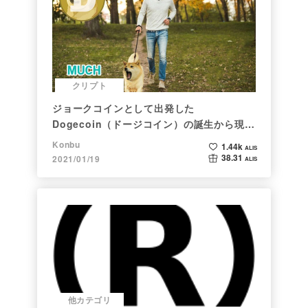
クリプト
ジョークコインとして出発した
Dogecoin（ドージコイン）の誕生から現在
まで。注目される非証券性🐶
Konbu
1.44k
ALIS
38.31
2021/01/19
ALIS
他カテゴリ