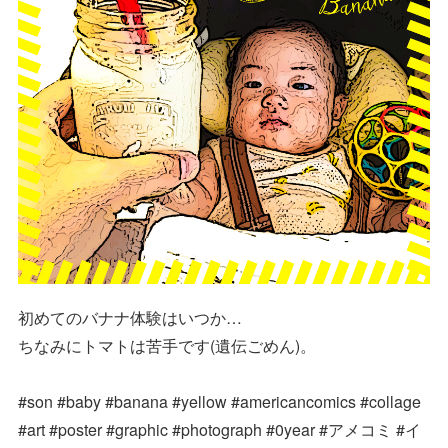
初めてのバナナ体験はいつか…
ちなみにトマトは苦手です(遺伝ごめん)。
#son #baby #banana #yellow #americancomics #collage
#art #poster #graphic #photograph #0year #アメコミ #イ