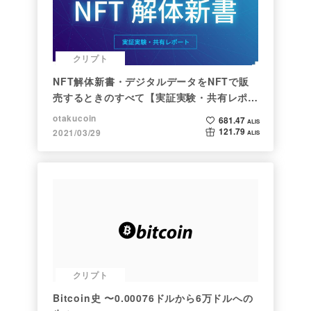
クリプト
NFT解体新書・デジタルデータをNFTで販
売するときのすべて【実証実験・共有レポー
ト】
otakucoin
681.47
ALIS
121.79
2021/03/29
ALIS
クリプト
Bitcoin史 〜0.00076ドルから6万ドルへの