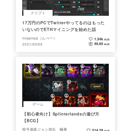
クリプト
17万円のPCでTwitterやってるのはもった
いないのでETHマイニングを始めた話
nnppnpp（んぺー）
1.34k
ALIS
46.60
2021/09/08
ALIS
ゲーム
【初心者向け】Splinterlandsの遊び方
【BCG】
暗号資産ジョシ校生 蟻巣
514.28
ALIS