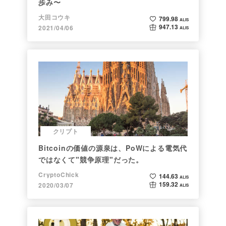
歩み〜
大田コウキ
799.98
ALIS
947.13
2021/04/06
ALIS
クリプト
Bitcoinの価値の源泉は、PoWによる電気代
ではなくて"競争原理"だった。
CryptoChick
144.63
ALIS
159.32
2020/03/07
ALIS