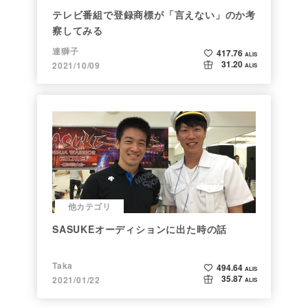
テレビ番組で登録商標が「言えない」のか考
察してみる
連獅子
417.76
ALIS
31.20
2021/10/09
ALIS
他カテゴリ
SASUKEオーディションに出た時の話
Taka
494.64
ALIS
35.87
2021/01/22
ALIS