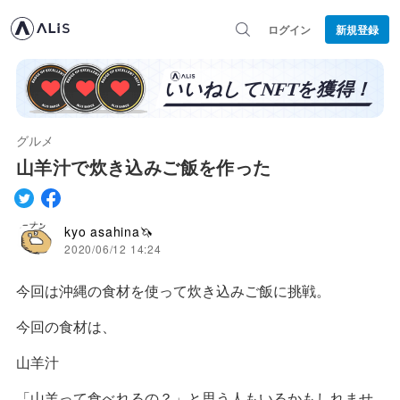
ログイン
新規登録
グルメ
山羊汁で炊き込みご飯を作った
kyo asahina🦄
2020/06/12 14:24
今回は沖縄の食材を使って炊き込みご飯に挑戦。
今回の食材は、
山羊汁
「山羊って食べれるの？」と思う人もいるかもしれませ