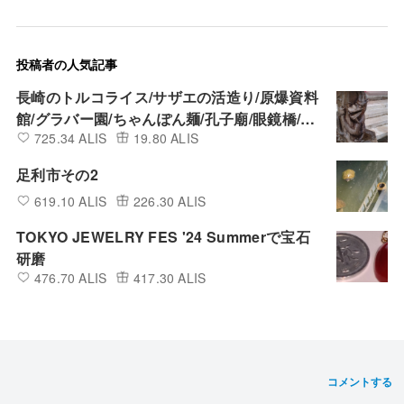
投稿者の人気記事
長崎のトルコライス/サザエの活造り/原爆資料
館/グラバー園/ちゃんぽん麺/孔子廟/眼鏡橋/吉
725.34 ALIS
19.80 ALIS
宗茶碗蒸し/ヒラマサ藁焼と地酒/豚角煮まんじ
ゅう
足利市その2
619.10 ALIS
226.30 ALIS
TOKYO JEWELRY FES '24 Summerで宝石
研磨
476.70 ALIS
417.30 ALIS
コメントする