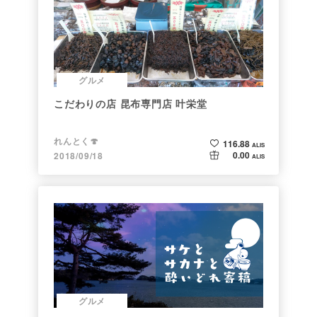
グルメ
こだわりの店 昆布専門店 叶栄堂
れんとく🍄
116.88
ALIS
0.00
2018/09/18
ALIS
グルメ