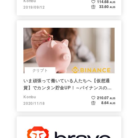
Konbu
114.68
ALIS
33.60
2019/09/12
ALIS
クリプト
いま頑張って働いている人たちへ【仮想通
貨】でカンタン貯金UP！～バイナンスの使
い方初心者編～
Konbu
210.07
ALIS
8.64
2020/11/18
ALIS