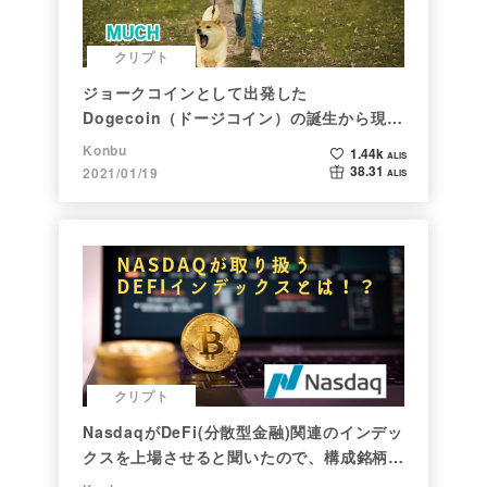
クリプト
ジョークコインとして出発した
Dogecoin（ドージコイン）の誕生から現在
まで。注目される非証券性🐶
Konbu
1.44k
ALIS
38.31
2021/01/19
ALIS
クリプト
NasdaqがDeFi(分散型金融)関連のインデッ
クスを上場させると聞いたので、構成銘柄を
調べてみた