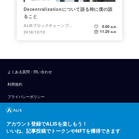
Decentralizationについて語る時に僕の語
ること
ALISブロックチェーンブログ
0.00
ALIS
11.20
2018/12/10
ALIS
よくある質問・問い合わせ
利用規約
プライバシーポリシー
公式アナウンス
技術ブログ
アカウント登録でALISを楽しもう！
いいね、記事投稿でトークンやNFTを獲得できます
API