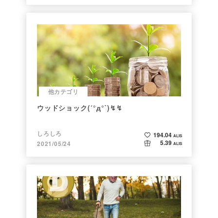
他カテゴリ
ウッドショック(´°д°`)↯↯
しろしろ
194.04
ALIS
5.39
2021/05/24
ALIS