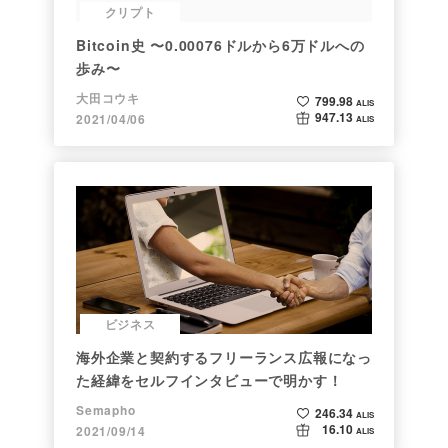
クリプト
Bitcoin史 〜0.00076ドルから6万ドルへの
歩み〜
大田コウキ
799.98
ALIS
947.13
2021/04/06
ALIS
ビジネス
海外企業と契約するフリーランス広報になっ
た経緯をセルフインタビューで明かす！
Semapho
246.34
ALIS
16.10
2021/09/14
ALIS