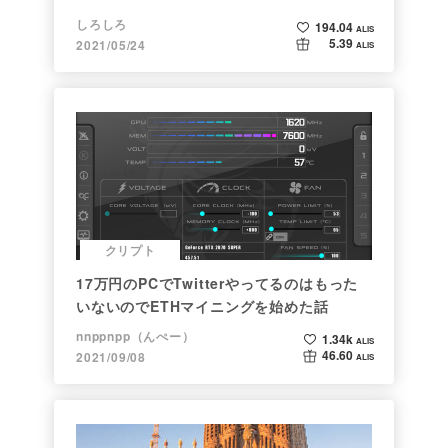
しろしろ
194.04
ALIS
5.39
2021/05/24
ALIS
クリプト
17万円のPCでTwitterやってるのはもった
いないのでETHマイニングを始めた話
nnppnpp（んぺー）
1.34k
ALIS
46.60
2021/09/08
ALIS