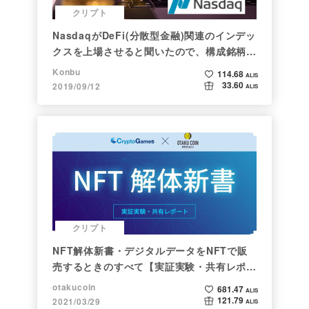
クリプト
NasdaqがDeFi(分散型金融)関連のインデッ
クスを上場させると聞いたので、構成銘柄を
調べてみた
Konbu
114.68
ALIS
33.60
2019/09/12
ALIS
クリプト
NFT解体新書・デジタルデータをNFTで販
売するときのすべて【実証実験・共有レポー
ト】
otakucoin
681.47
ALIS
121.79
2021/03/29
ALIS