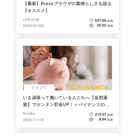
【最新】Braveブラウザの素晴らしさを語る
【オススメ】
cx8.club
621.66
ALIS
20.02
2020/07/09
ALIS
クリプト
いま頑張って働いている人たちへ【仮想通
貨】でカンタン貯金UP！～バイナンスの使
い方初心者編～
Konbu
210.07
ALIS
8.64
2020/11/18
ALIS