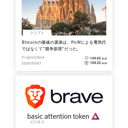
クリプト
Bitcoinの価値の源泉は、PoWによる電気代
ではなくて"競争原理"だった。
CryptoChick
144.63
ALIS
159.32
2020/03/07
ALIS
ビジネス