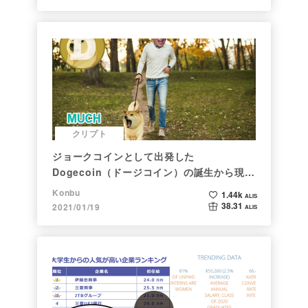
クリプト
ジョークコインとして出発した
Dogecoin（ドージコイン）の誕生から現在
まで。注目される非証券性🐶
Konbu
1.44k
ALIS
38.31
2021/01/19
ALIS