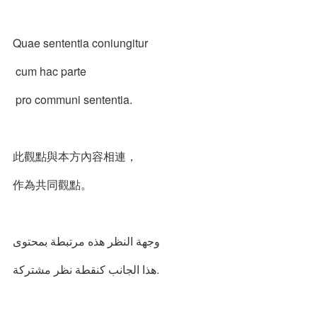
Quae sententia coniungitur
cum hac parte
pro communi sententia.
此觀點與本方內容相連，
作為共同觀點。
وجهة النظر هذه مرتبطة بمحتوى
هذا الجانب كنقطة نظر مشتركة.