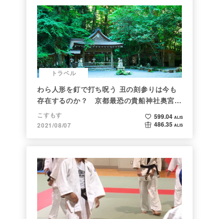
トラベル
わら人形を釘で打ち呪う 丑の刻参りは今も
存在するのか？ 京都最恐の貴船神社奥宮を
調べた
こすもす
599.04
ALIS
486.35
2021/08/07
ALIS