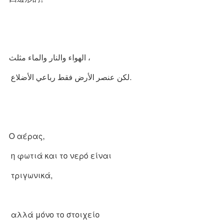
الهواء والنار والماء مثلث ،
لكن عنصر الأرض فقط رباعي الأضلاع.
Ο αέρας,
η φωτιά και το νερό είναι
τριγωνικά,
αλλά μόνο το στοιχείο