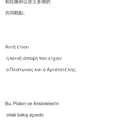
柏拉圖和亞里士多德的
共同觀點。
Αυτή είναι
η κοινή άποψη που είχαν
ο Πλάτωνας και ο Αριστοτέλης.
Bu, Platon ve Aristoteles'in
ortak bakış açısıdır.