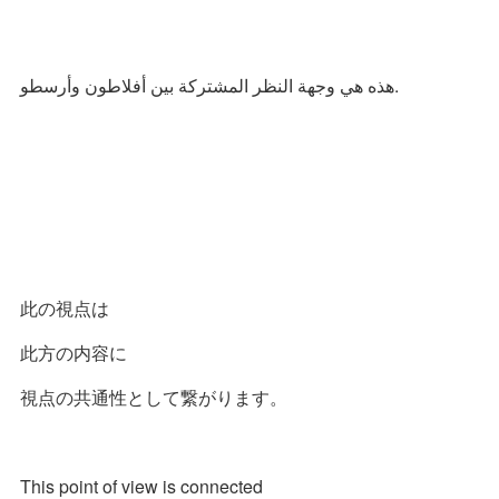
هذه هي وجهة النظر المشتركة بين أفلاطون وأرسطو.
此の視点は
此方の内容に
視点の共通性として繋がります。
This point of view is connected