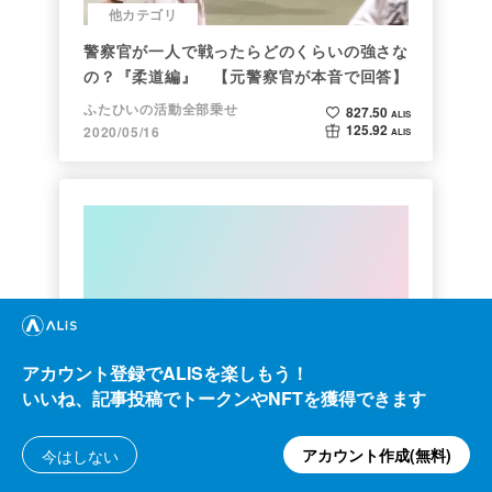
他カテゴリ
警察官が一人で戦ったらどのくらいの強さな
の？『柔道編』 【元警察官が本音で回答】
ふたひいの活動全部乗せ
827.50
ALIS
125.92
2020/05/16
ALIS
クリプト
アカウント登録でALISを楽しもう！
約２年間ブロックチェ－ンゲームをして
いいね、記事投稿でトークンやNFTを獲得できます
kaya
アカウント作成(無料)
今はしない
1.16k
ALIS
161.20
2021/10/06
ALIS