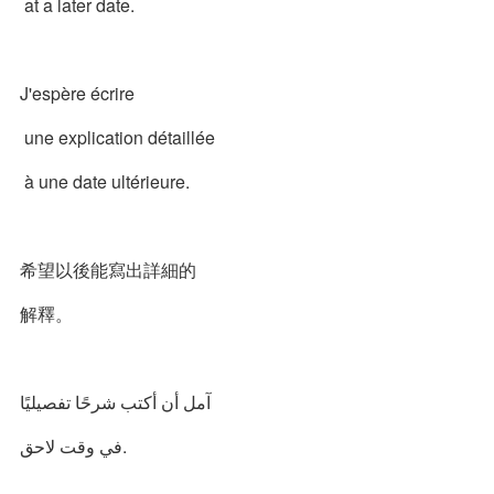
at a later date.
J'espère écrire
une explication détaillée
à une date ultérieure.
希望以後能寫出詳細的
解釋。
آمل أن أكتب شرحًا تفصيليًا
في وقت لاحق.