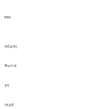
eau
αέρας
Φωτιά
γη
νερό