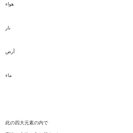
هواء
نار
أرض
ماء
此の四大元素の内で