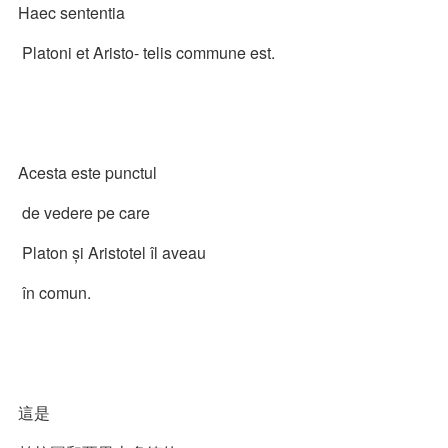
Haec sententia
Platoni et Aristo- telis commune est.
Acesta este punctul
de vedere pe care
Platon și Aristotel îl aveau
în comun.
這是