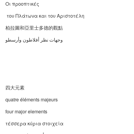
Οι προοπτικές
του Πλάτωνα και του Αριστοτέλη
柏拉圖和亞里士多德的觀點
وجهات نظر أفلاطون وأرسطو
四大元素
quatre éléments majeurs
four major elements
τέσσερα κύρια στοιχεία