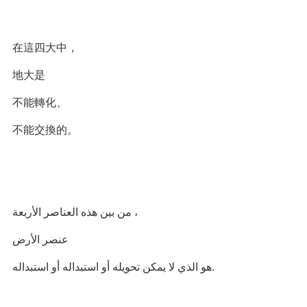
在這四大中，
地大是
不能轉化、
不能交換的。
من بين هذه العناصر الأربعة ،
عنصر الأرض
هو الذي لا يمكن تحويله أو استبداله أو استبداله.