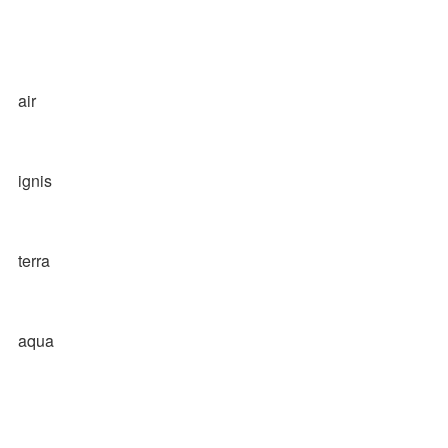
air
ignis
terra
aqua