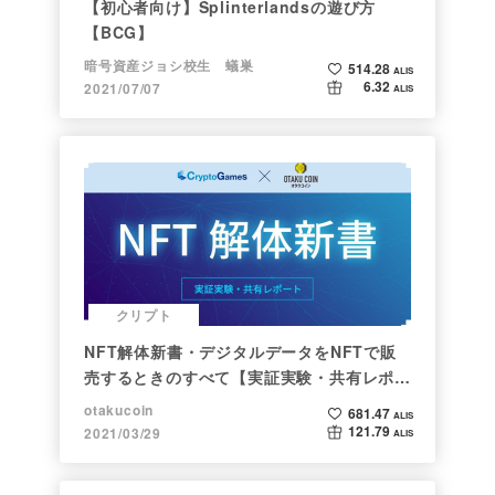
【初心者向け】Splinterlandsの遊び方
【BCG】
暗号資産ジョシ校生 蟻巣
514.28
ALIS
6.32
2021/07/07
ALIS
クリプト
NFT解体新書・デジタルデータをNFTで販
売するときのすべて【実証実験・共有レポー
ト】
otakucoin
681.47
ALIS
121.79
2021/03/29
ALIS