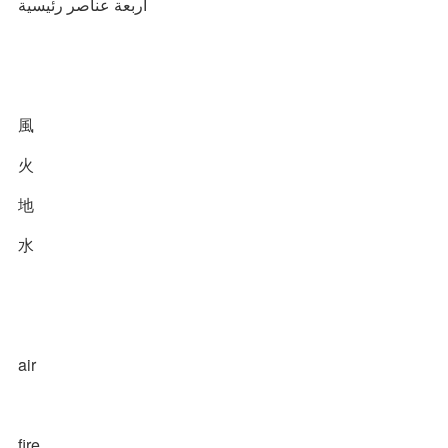
أربعة عناصر رئيسية
風
火
地
水
air
fire