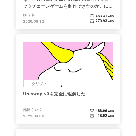
ックチェーンゲームを制作できたのか、につ
いて語ってみた
ゆうき
463.31
ALIS
270.93
2020/08/12
ALIS
クリプト
Uniswap v3を完全に理解した
池田らいく
488.96
ALIS
18.92
2021/04/04
ALIS