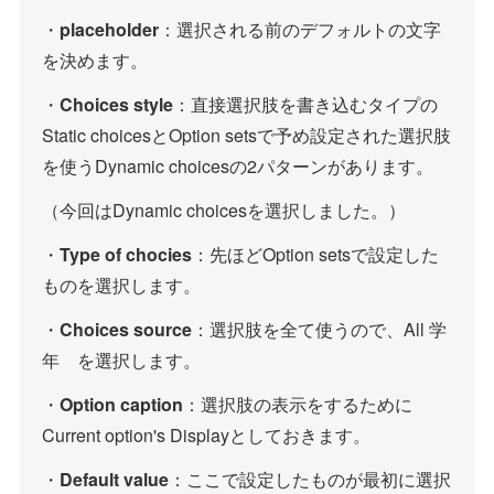
・
placeholder
：選択される前のデフォルトの文字
を決めます。
・
Choices style
：直接選択肢を書き込むタイプの
Static choicesとOption setsで予め設定された選択肢
を使うDynamic choicesの2パターンがあります。
（今回はDynamic choicesを選択しました。）
・
Type of chocies
：先ほどOption setsで設定した
ものを選択します。
・
Choices source
：選択肢を全て使うので、All 学
年 を選択します。
・
Option caption
：選択肢の表示をするために
Current option's Displayとしておきます。
・
Default value
：ここで設定したものが最初に選択