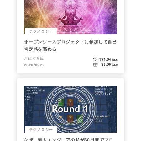
テクノロジー
オープンソースプロジェクトに参加して自己
肯定感を高める
おはぐろ氏
174.64
ALIS
85.05
2020/02/15
ALIS
テクノロジー
なぜ、素人エンジニアの私が60日間でブロ