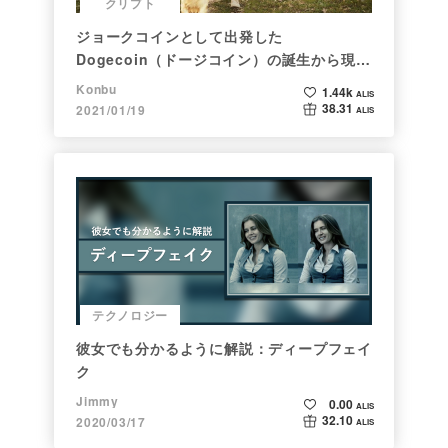
クリプト
ジョークコインとして出発した
Dogecoin（ドージコイン）の誕生から現在
まで。注目される非証券性🐶
Konbu
1.44k
ALIS
38.31
2021/01/19
ALIS
テクノロジー
彼女でも分かるように解説：ディープフェイ
ク
Jimmy
0.00
ALIS
32.10
2020/03/17
ALIS