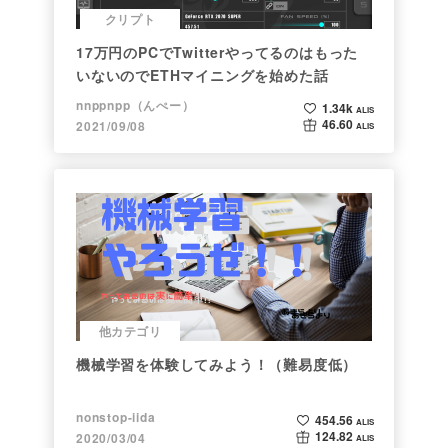
クリプト
17万円のPCでTwitterやってるのはもった
いないのでETHマイニングを始めた話
nnppnpp（んぺー）
1.34k
ALIS
46.60
2021/09/08
ALIS
他カテゴリ
機械学習を体験してみよう！（難易度低）
nonstop-iida
454.56
ALIS
124.82
2020/03/04
ALIS