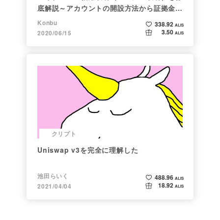
底解説～アカウントの開設方法から証拠金計
算例まで～
Konbu
338.92
ALIS
3.50
2020/06/15
ALIS
クリプト
Uniswap v3を完全に理解した
池田らいく
488.96
ALIS
18.92
2021/04/04
ALIS