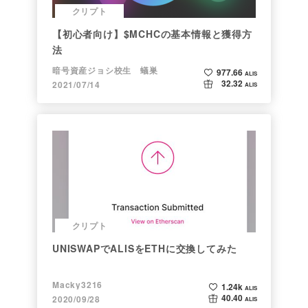
クリプト
【初心者向け】$MCHCの基本情報と獲得方
法
暗号資産ジョシ校生 蟻巣
977.66
ALIS
32.32
2021/07/14
ALIS
クリプト
UNISWAPでALISをETHに交換してみた
Macky3216
1.24k
ALIS
40.40
2020/09/28
ALIS