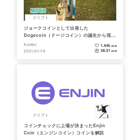
クリプト
ジョークコインとして出発した
Dogecoin（ドージコイン）の誕生から現在
まで。注目される非証券性🐶
Konbu
1.44k
ALIS
38.31
2021/01/19
ALIS
クリプト
コインチェックに上場が決まったEnjin
Coin（エンジンコイン）コインを解説