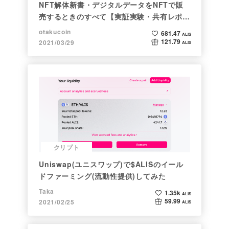
NFT解体新書・デジタルデータをNFTで販
売するときのすべて【実証実験・共有レポー
ト】
otakucoin
681.47
ALIS
121.79
2021/03/29
ALIS
クリプト
Uniswap(ユニスワップ)で$ALISのイール
ドファーミング(流動性提供)してみた
Taka
1.35k
ALIS
59.99
2021/02/25
ALIS