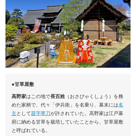
●甘草屋敷
高野家
はこの地で
長百姓
（おさびゃくしょう）を務
めた家柄で、代々「伊兵衛」を名乗り、幕末には
名
主
として
苗字帯刀
が許されていた。高野家は江戸幕
府に納める甘草を栽培していたことから、甘草屋敷
と呼ばれている。