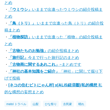
とめ
・
「ウミウシ」
いままで出逢ったウミウシの紹介投稿ま
とめ
・
「鳥（トリ）」
いままで出逢った鳥（トリ）の紹介投
稿まとめ
・
「植物探訪」
いままで出逢った「植物」の紹介投稿ま
とめ
・
「古物たちのお勉強」
の紹介投稿まとめ
・
「旅行記」
今まで行った旅行記のまとめ
・
「古物商に関するあれこれ」
~まとめです
・
「神社の基本知識をご紹介」
「神社」に関して掘り下
げて投稿
・
[ネコの住むビトにゃん村] x[ALiS経済圏]/私的構想
私
的な構想の妄想まとめ
matol トラベル
山梨
ひな祭り
古民家
晴れ