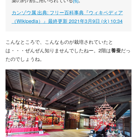
薬の約7割に用いられている
[4]
。
カンゾウ属 出典: フリー百科事典『ウィキペディア
（Wikipedia）』最終更新 2021年3月9日 (火) 10:34
こんなところで、こんなものが栽培されていたと
は・・・ぜんぜん知りませんでしたねー。2階は
養蚕
だっ
たのでしょうね。