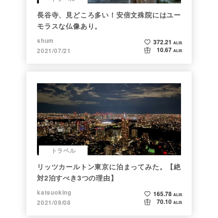
長谷寺、見どころ多い！安倍文殊院にはユー
モラスな仏像あり。
shum
372.21
ALIS
10.67
2021/07/21
ALIS
トラベル
リッツカールトン東京に泊まってみた。【絶
対2泊すべき3つの理由】
katsuoking
165.78
ALIS
70.10
2021/09/08
ALIS