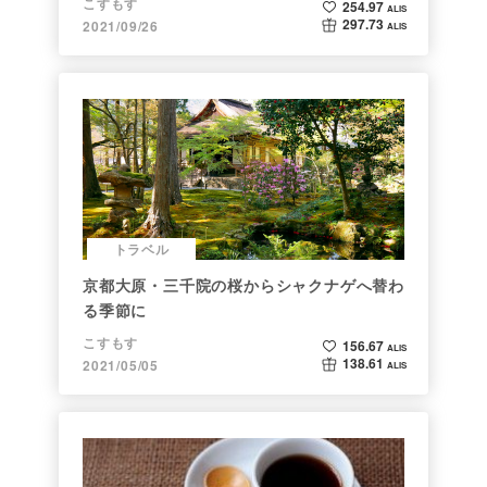
こすもす
254.97
ALIS
297.73
2021/09/26
ALIS
トラベル
京都大原・三千院の桜からシャクナゲへ替わ
る季節に
こすもす
156.67
ALIS
138.61
2021/05/05
ALIS