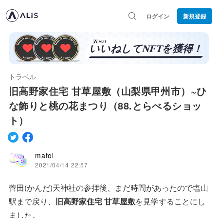
ログイン
新規登録
トラベル
旧高野家住宅 甘草屋敷（山梨県甲州市）~ひ
な飾りと桃の花まつり（88.とらべるショッ
ト）
matol
2021/04/14 22:57
菅田(かんだ)天神社の参拝後、まだ時間があったので塩山
駅まで戻り、
旧高野家住宅 甘草屋敷
を見学することにし
ました。