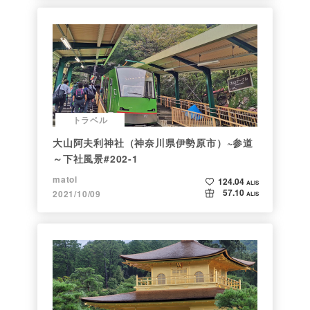
トラベル
大山阿夫利神社（神奈川県伊勢原市）~参道
～下社風景#202-1
matol
124.04
ALIS
57.10
2021/10/09
ALIS