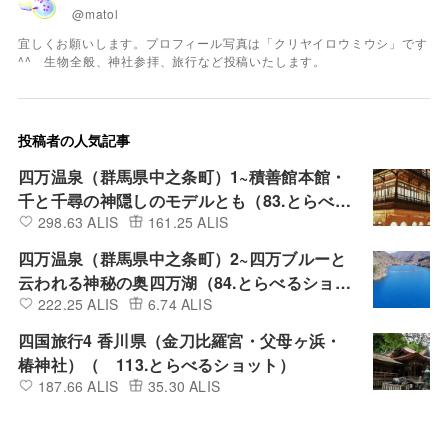
@matol
宜しくお願いします。プロフィール写真は「クリヤイロウミウシ」です
^^ 生物全般、神社参拝、旅行など投稿いたします。
投稿者の人気記事
四万温泉（群馬県中之条町）1~積善館本館・
千と千尋の神隠しのモデルとも（83.とらべる
298.63 ALIS
161.25 ALIS
ショット）
四万温泉（群馬県中之条町）2~四万ブルーと
云われる神秘の奥四万湖（84.とらべるショッ
222.25 ALIS
6.74 ALIS
ト）
四国旅行4 香川県（金刀比羅宮・父母ヶ浜・
椿神社）（ 113.とらべるショット）
187.66 ALIS
35.30 ALIS