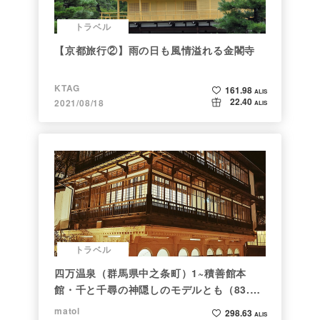
トラベル
【京都旅行②】雨の日も風情溢れる金閣寺
KTAG
161.98
ALIS
22.40
2021/08/18
ALIS
トラベル
四万温泉（群馬県中之条町）1~積善館本
館・千と千尋の神隠しのモデルとも（83.と
らべるショット）
matol
298.63
ALIS