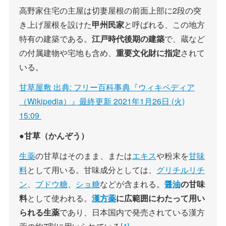
高野家住宅の主屋は切妻屋根の前面上部に2段の突
き上げ屋根を設けた
甲州民家
と呼ばれる、この地方
特有の建築である。
江戸時代後期の建築
で、蔵など
の付属建物や宅地も含め、
重要文化財に指定
されて
いる。
甘草屋敷 出典: フリー百科事典『ウィキペディア
（Wikipedia）』最終更新 2021年1月26日 (火)
15:09
●甘草（かんぞう）
生薬
の甘草はそのまま、または
エキス
や粉末を
甘味
料
として用いる。甘味成分としては、
グリチルリチ
ン
、
ブドウ糖
、
ショ糖
などが含まれる。
醤油
の甘味
料
として使われる。
漢方薬
に広範囲にわたって用い
られる生薬
であり、日本国内で発売されている漢方