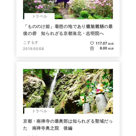
トラベル
「もののけ姫」着想の地であり魑魅魍魎の最
後の砦 知られざる京都洛北・志明院へ
こすもす
117.07
ALIS
8.00
2019/05/08
ALIS
トラベル
京都・南禅寺の最奥部は知られざる聖域だっ
た 南禅寺奥之院 後編