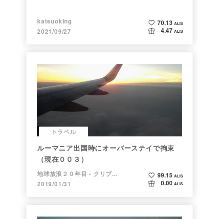
katsuoking
70.13
ALIS
4.47
2021/09/27
ALIS
トラベル
ルーマニア出国時にオーバーステイで拘束
（現在００３）
地球放浪２０年目 - クリプトラベラー
99.15
ALIS
0.00
2019/01/31
ALIS