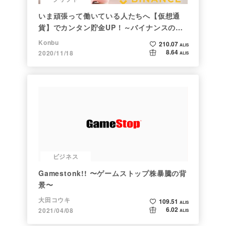
いま頑張って働いている人たちへ【仮想通
貨】でカンタン貯金UP！～バイナンスの使
い方初心者編～
Konbu
210.07
ALIS
8.64
2020/11/18
ALIS
ビジネス
Gamestonk!! 〜ゲームストップ株暴騰の背
景〜
大田コウキ
109.51
ALIS
6.02
2021/04/08
ALIS