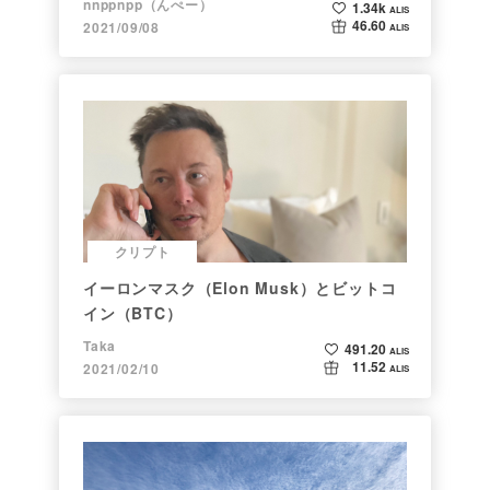
nnppnpp（んぺー）
1.34k
ALIS
46.60
2021/09/08
ALIS
クリプト
イーロンマスク（Elon Musk）とビットコ
イン（BTC）
Taka
491.20
ALIS
11.52
2021/02/10
ALIS