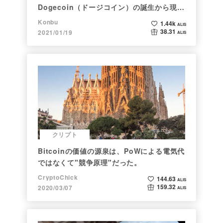
Dogecoin（ドージコイン）の誕生から現在
まで。注目される非証券性🐶
Konbu
1.44k
ALIS
38.31
2021/01/19
ALIS
クリプト
Bitcoinの価値の源泉は、PoWによる電気代
ではなくて"競争原理"だった。
CryptoChick
144.63
ALIS
159.32
2020/03/07
ALIS