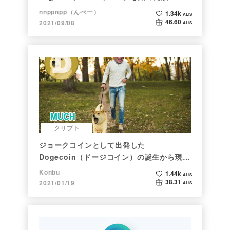
nnppnpp（んぺー）
1.34k
ALIS
46.60
2021/09/08
ALIS
クリプト
ジョークコインとして出発した
Dogecoin（ドージコイン）の誕生から現在
まで。注目される非証券性🐶
Konbu
1.44k
ALIS
38.31
2021/01/19
ALIS