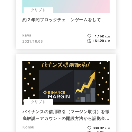
クリプト
約２年間ブロックチェ－ンゲームをして
kaya
1.16k
ALIS
161.20
2021/10/06
ALIS
クリプト
バイナンスの信用取引（マージン取引）を徹
底解説～アカウントの開設方法から証拠金計
算例まで～
Konbu
338.92
ALIS