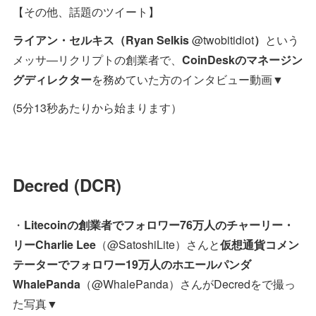
【その他、話題のツイート】
ライアン・セルキス（Ryan Selkis
@twobitidiot
）
という
メッサ―リクリプトの創業者で、
CoinDeskのマネージン
グディレクター
を務めていた方のインタビュー動画▼
(5分13秒あたりから始まります）
Decred (DCR)
・
Litecoinの創業者でフォロワー76万人のチャーリー・
リーCharlie Lee
（@SatoshiLite）さんと
仮想通貨コメン
テーターでフォロワー19万人のホエールパンダ
WhalePanda
（@WhalePanda）さんがDecredをで撮っ
た写真▼