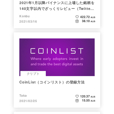
2021年1月以降バイナンスに上場した銘柄を
140文字以内でざっくりレビュー（Twitter
向け情報まとめ）
Konbu
422.72
ALIS
38.10
2021/03/16
ALIS
クリプト
CoinList（コインリスト）の登録方法
Taka
120.37
ALIS
15.55
2021/02/25
ALIS