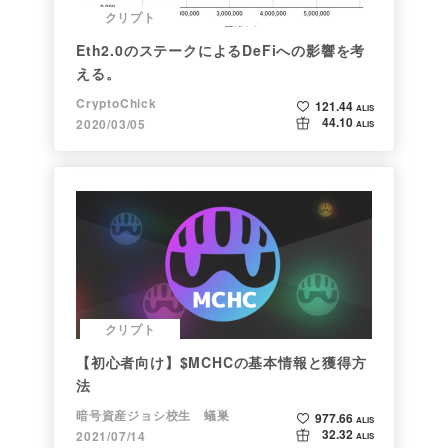
クリプト
Eth2.0のステークによるDeFiへの影響を考
える。
CryptoChick
121.44
ALIS
44.10
2020/03/05
ALIS
クリプト
【初心者向け】$MCHCの基本情報と獲得方
法
暗号資産ジョシ校生 蟻巣
977.66
ALIS
32.32
2021/07/14
ALIS