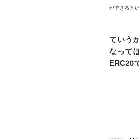
ができると
ていうか
なって
ERC2