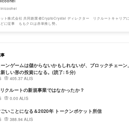
nicoohei
inicoohei
ット株式会社 共同創業者CryptoCrystal ディレクター リクルートキャリ
などに従事 ももクロは赤単推し勢。
記事
ェーンゲームは儲からないかもしれないが、ブロックチェーン
新しい形の投資になる。(読了:５分)
S
405.37 ALIS
は、リクルートの新規事業ではなかったか？
S
0.00 ALIS
ごいことになる＆2020年 トークンポケット所信
S
388.94 ALIS