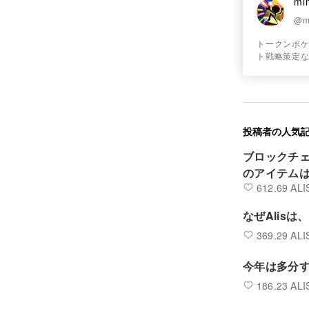
mi
@m
トークンポケ
ト戦略策定
投稿者の人気
ブロックチ
のアイテムは
612.69 ALI
なぜAlis
369.29 ALI
今年は多分す
186.23 ALI