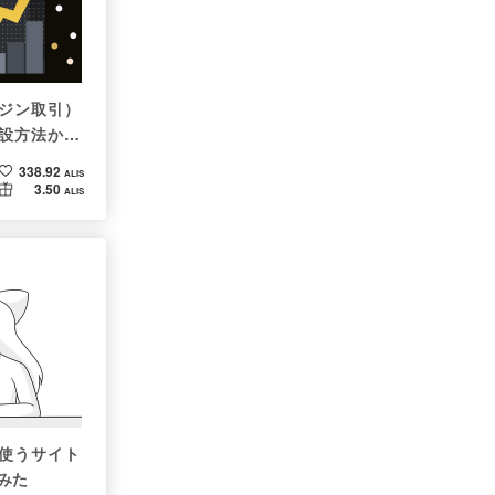
ジン取引）
設方法から
338.92
ALIS
3.50
ALIS
よく使うサイト
てみた