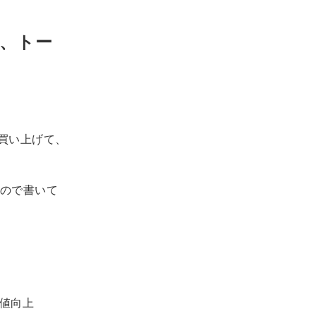
て、トー
を買い上げて、
ので書いて
価値向上