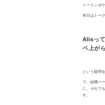
トークンポ
本日はトー
Alis
ベ上が
という疑問
で、結構ベ
に、それで
す。