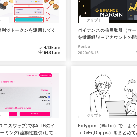
ト
クリプト
】複利でトークンを運用してく
バイナンスの信用取引（マー
を徹底解説～アカウントの開
証拠金計算例まで～
Konbu
4.18k
ALIS
54.01
2020/06/15
ALIS
ト
クリプト
p(ユニスワップ)で$ALISのイ
Polygon（Matic）で、
ーミング(流動性提供)してみ
（DeFi,Dapps）をまとめ