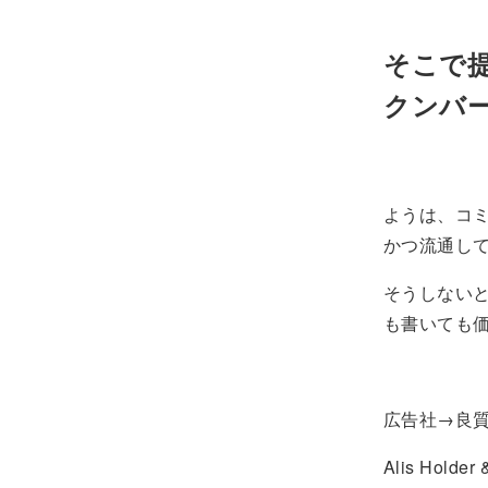
そこで提
クンバ
ようは、コミ
かつ流通し
そうしない
も書いても
広告社→良
Alis Ho