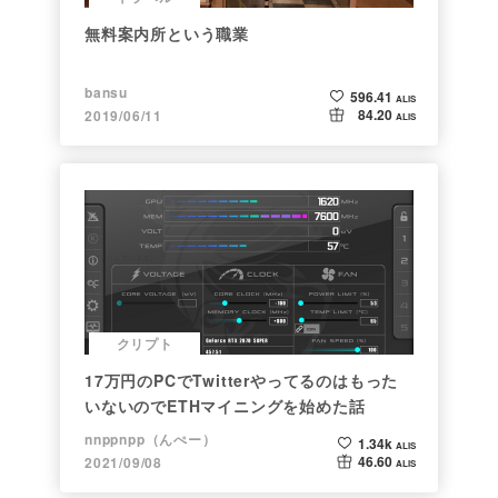
無料案内所という職業
bansu
596.41
ALIS
84.20
2019/06/11
ALIS
クリプト
17万円のPCでTwitterやってるのはもった
いないのでETHマイニングを始めた話
nnppnpp（んぺー）
1.34k
ALIS
46.60
2021/09/08
ALIS