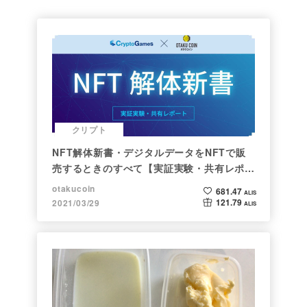
クリプト
NFT解体新書・デジタルデータをNFTで販
売するときのすべて【実証実験・共有レポー
ト】
otakucoin
681.47
ALIS
121.79
2021/03/29
ALIS