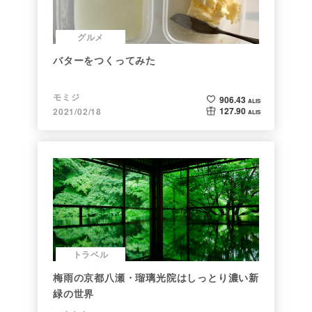
グルメ
バターをつくってみた
モミジ
906.43
ALIS
127.90
2021/02/18
ALIS
トラベル
梅雨の京都八瀬・瑠璃光院はしっとり濃い新
緑の世界