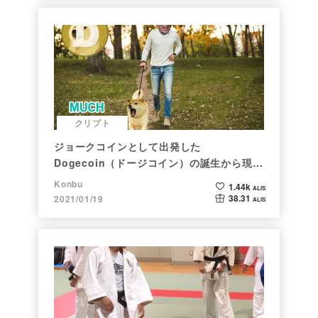
クリプト
ジョークコインとして出発した
Dogecoin（ドージコイン）の誕生から現在
まで。注目される非証券性🐶
Konbu
1.44k
ALIS
38.31
2021/01/19
ALIS