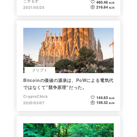
こすもす
460.46
ALIS
216.64
2021/05/25
ALIS
クリプト
Bitcoinの価値の源泉は、PoWによる電気代
ではなくて"競争原理"だった。
CryptoChick
144.63
ALIS
159.32
2020/03/07
ALIS