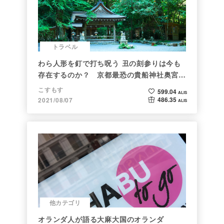
トラベル
わら人形を釘で打ち呪う 丑の刻参りは今も
存在するのか？ 京都最恐の貴船神社奥宮を
調べた
こすもす
599.04
ALIS
486.35
2021/08/07
ALIS
他カテゴリ
オランダ人が語る大麻大国のオランダ