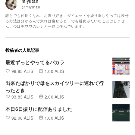
miyutan
@miyutan
誰とでも仲良くなれ、お喋り好き。ダイエットを繰り返しやっては痩せ
る方法は分かるんで太れは痩せると、でも断食みたいなことはしませ
ん。今はチワワのレナと一緒に住んでいます。
投稿者の人気記事
最近ずっとやってるバカラ
96.85 ALIS
1.00 ALIS
出来たばかりで母をスカイツリーに連れて行
ったとき
93.83 ALIS
2.00 ALIS
本日6日振りに配信ありました
92.08 ALIS
1.00 ALIS