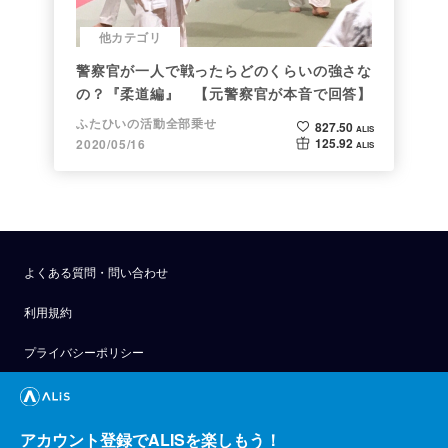
他カテゴリ
警察官が一人で戦ったらどのくらいの強さな
の？『柔道編』 【元警察官が本音で回答】
ふたひいの活動全部乗せ
827.50
ALIS
125.92
2020/05/16
ALIS
よくある質問・問い合わせ
利用規約
プライバシーポリシー
公式アナウンス
技術ブログ
アカウント登録でALISを楽しもう！