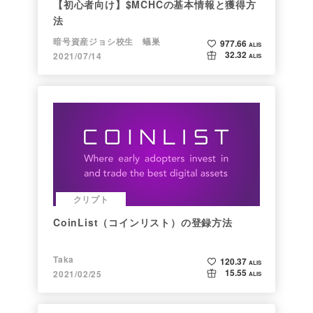
【初心者向け】$MCHCの基本情報と獲得方
法
暗号資産ジョシ校生 蟻巣
977.66
ALIS
32.32
2021/07/14
ALIS
クリプト
CoinList（コインリスト）の登録方法
Taka
120.37
ALIS
15.55
2021/02/25
ALIS