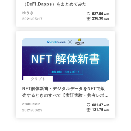
（DeFi,Dapps）をまとめてみた
ゆうき
527.56
ALIS
236.30
2021/05/17
ALIS
クリプト
NFT解体新書・デジタルデータをNFTで販
売するときのすべて【実証実験・共有レポー
ト】
otakucoin
681.47
ALIS
121.79
2021/03/29
ALIS