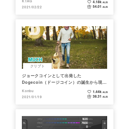
KTAG
4.18k
ALIS
54.01
2021/02/22
ALIS
クリプト
ジョークコインとして出発した
Dogecoin（ドージコイン）の誕生から現在
まで。注目される非証券性🐶
Konbu
1.44k
ALIS
38.31
2021/01/19
ALIS