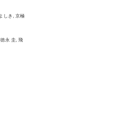
よしき, 京極
徳永 圭, 飛