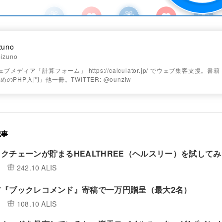
zuno
izuno
ブメディア「計算フォーム」 https://calculator.jp/ でウェブ集客支援。書籍「
のPHP入門」他一冊。TWITTER: @ounziw
記事
クチェーンが貯まるHEALTHREE（ヘルスリー）を試してみ
242.10 ALIS
ア『ブックレコメンド』寄稿で一万円贈呈（最大2名）
108.10 ALIS