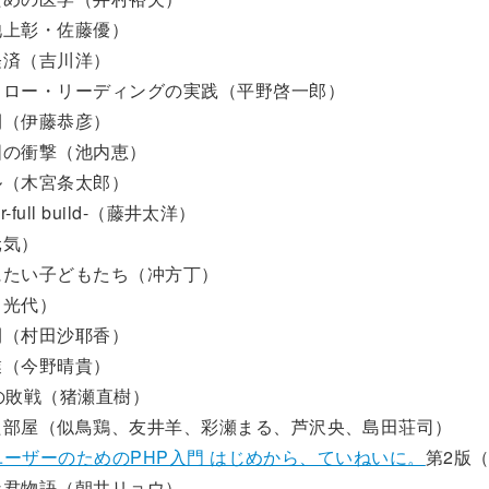
池上彰・佐藤優）
経済（吉川洋）
スロー・リーディングの実践（平野啓一郎）
間（伊藤恭彦）
国の衝撃（池内恵）
ル（木宮条太郎）
er-full build-（藤井太洋）
元気）
にたい子どもたち（冲方丁）
田光代）
間（村田沙耶香）
業（今野晴貴）
の敗戦（猪瀬直樹）
た部屋（似鳥鶏、友井羊、彩瀬まる、芦沢央、島田荘司）
essユーザーのためのPHP入門 はじめから、ていねいに。
第2版
な君物語（朝井リョウ）