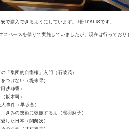
安で購入できるようにしています。1冊10ALISです。
ングスペースを借りて実施していましたが、現在は行っており
めの「集団的自衛権」入門（石破茂）
嘘をつけない（堤未果）
村田沙耶香）
ン（坂木司）
○○殺人事件（早坂吝）
コ、きみの技術に敬服するよ（瀧羽麻子）
が愛した日本（関榮次）
ための医学（井村裕夫）