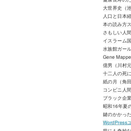
大世界史（
人口と日本
本の読み方
さもしい人
イスラーム
水族館ガー
Gene Mapp
億男（川村
十二人の死
紙の月（角
コンビニ人
ブラック企
昭和16年夏
鍵のかかっ
WordPr
世にも奇妙