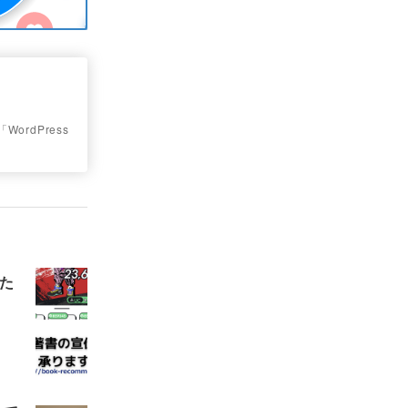
WordPress
た