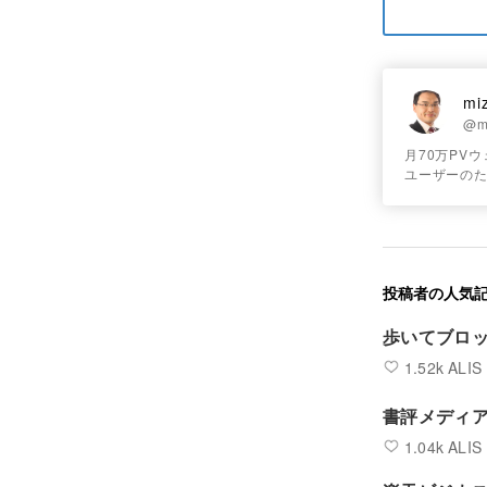
mi
@m
月70万PVウェ
ユーザーのため
投稿者の人気
歩いてブロッ
1.52k ALIS
書評メディ
1.04k ALIS