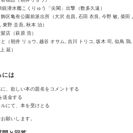
 新鋭潜水艦こくりゅう「尖閣」出撃（数多久遠）
区亀有公園前派出所（大沢 在昌, 石田 衣良, 今野 敏, 柴田 
, 東野 圭吾, 秋本 治）
髪店（萩原 浩）
（朝井 リョウ, 越谷 オサム, 吉川 トリコ, 坂木 司, 似鳥 鶏, 
三上 延）
るには
稿に、欲しい本の題名をコメントする
Sを送金する
ールにて、本を受けとる
でお願いします。
質問と回答