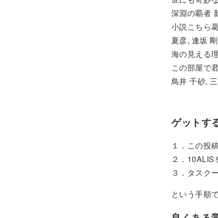
深淵の覇者
小説こちら葛飾
夏彦, 逢坂 剛
海の見える理
この部屋で君と
鳥井 千砂, 
ゲットす
１．この投
２．10ALI
３．タスク
という手順
良くある