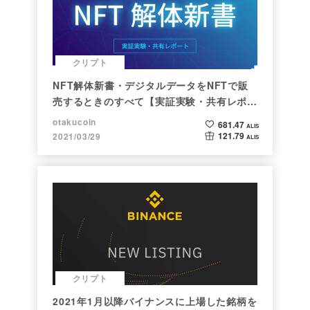
クリプト
NFT解体新書・デジタルデータをNFTで販
売するときのすべて【実証実験・共有レポー
ト】
otakucoin
681.47
ALIS
121.79
2021/03/29
ALIS
クリプト
2021年1月以降バイナンスに上場した銘柄を