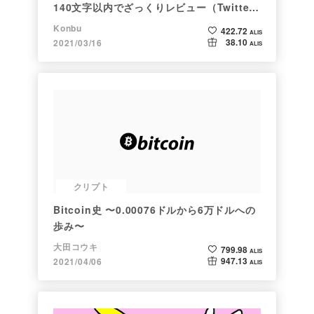
140文字以内でざっくりレビュー（Twitter
向け情報まとめ）
Konbu
422.72
ALIS
38.10
2021/03/16
ALIS
クリプト
Bitcoin史 〜0.00076ドルから6万ドルへの
歩み〜
大田コウキ
799.98
ALIS
947.13
2021/04/06
ALIS