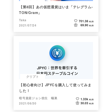
【第8回】あの仮想通貨はいま「テレグラム-
TON/Gram」
Taka
701.38
ALIS
69.90
2021/07/24
ALIS
クリプト
【初心者向け】JPYCを購入して使ってみま
した！
暗号資産ジョシ校生 蟻巣
1.33k
ALIS
30.03
2021/06/30
ALIS