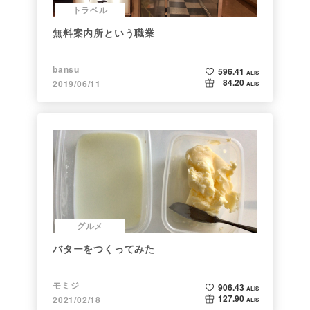
トラベル
無料案内所という職業
bansu
596.41
ALIS
84.20
2019/06/11
ALIS
グルメ
バターをつくってみた
モミジ
906.43
ALIS
127.90
2021/02/18
ALIS