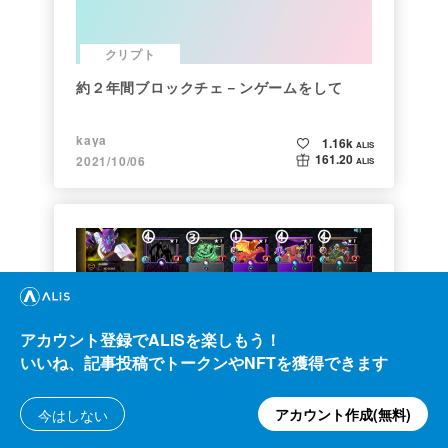
クリプト
約２年間ブロックチェ－ンゲームをして
kaya
1.16k
ALIS
161.20
2021/10/06
ALIS
アカウント登録でALISを楽しもう！
いいね、記事投稿でトークンやNFTを獲得できます
ゲーム
【初心者向け】Splinterlandsの遊び方
アカウント作成(無料)
今はしない
【BCG】