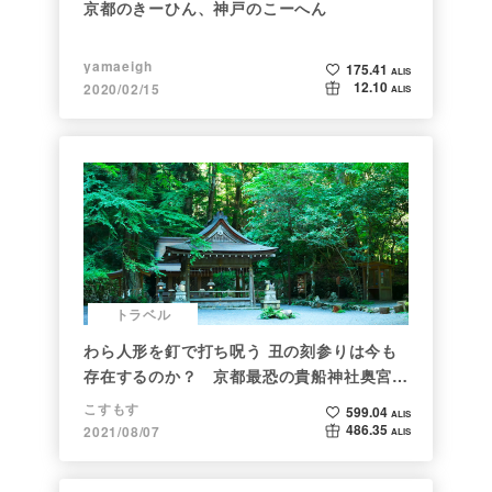
京都のきーひん、神戸のこーへん
yamaeigh
175.41
ALIS
12.10
2020/02/15
ALIS
トラベル
わら人形を釘で打ち呪う 丑の刻参りは今も
存在するのか？ 京都最恐の貴船神社奥宮を
調べた
こすもす
599.04
ALIS
486.35
2021/08/07
ALIS