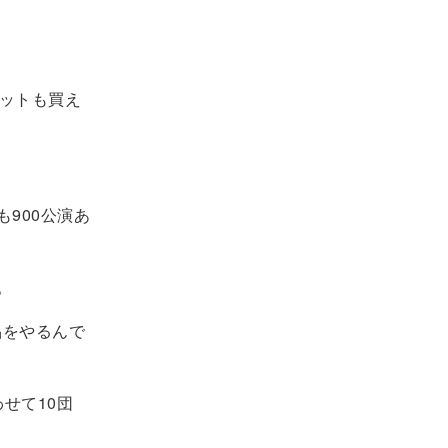
ケットも買え
900公演あ
。
品をやるんで
せて10団