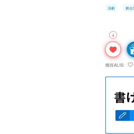
演劇
舞台
4
獲得ALIS: