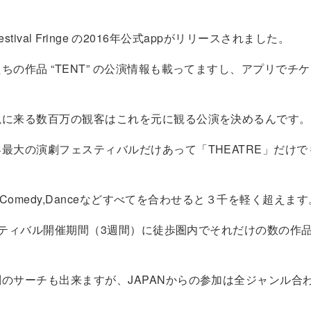
h Festival Fringe の2016年公式appがリリースされました。
ちの作品 “TENT” の公演情報も載ってますし、アプリでチ
観に来る数百万の観客はこれを元に観る公演を決めるんです。
最大の演劇フェスティバルだけあって「THEATRE」だけでも
owやComedy,Danceなどすべてを合わせると３千を軽く超えます
フェスティバル開催期間（3週間）に徒歩圏内でそれだけの数の作
のサーチも出来ますが、JAPANからの参加は全ジャンル合わ