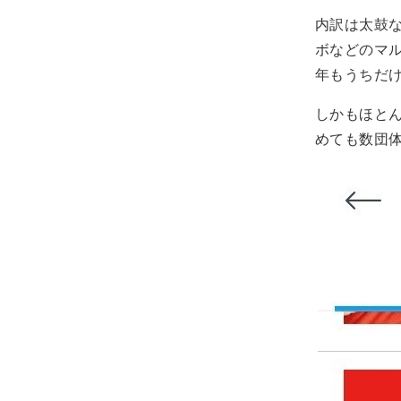
内訳は太鼓な
ボなどのマ
年もうちだ
しかもほと
めても数団