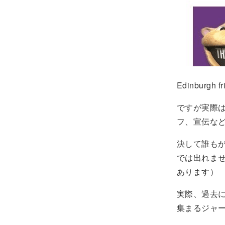
Edinbur
ですが実際
フ、宣伝な
決して誰も
では出れま
あります）
実際、過去
集まるジャ