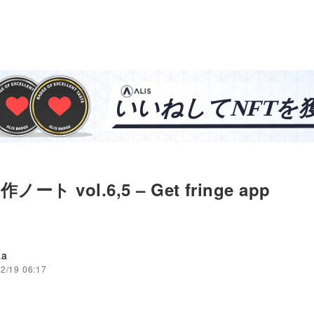
作ノート vol.6,5 – Get fringe app
aa
2/19 06:17