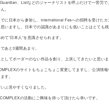
やGuardian、Listなどのジャーナリストを呼ぶだけで一苦労
せん。
に日本から参加し、international Fesへの招聘を受け
と思いますし、日本での認識があまりにも低いことはとても残
めて”日本人”を意識させられます。
まであと3週間あまり。
人としてボーダーのない作品を創り、上演してきたいと思いま
COMPLEXのサイトもちょこちょこ変更してますし、公演情
けます。
だいぶ見やすくなりました。
 COMPLEXの活動にご興味を持って頂けたら幸いです。