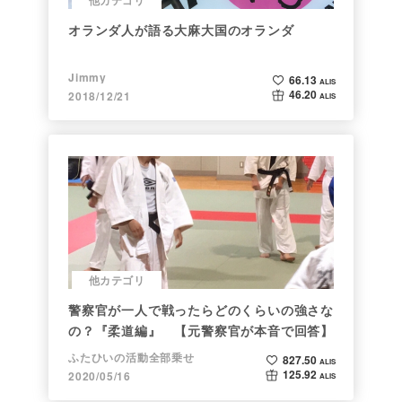
オランダ人が語る大麻大国のオランダ
Jimmy
66.13
ALIS
46.20
2018/12/21
ALIS
他カテゴリ
警察官が一人で戦ったらどのくらいの強さな
の？『柔道編』 【元警察官が本音で回答】
ふたひいの活動全部乗せ
827.50
ALIS
125.92
2020/05/16
ALIS