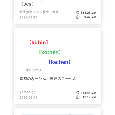
【BCG】
暗号資産ジョシ校生 蟻巣
514.28
ALIS
6.32
2021/07/07
ALIS
他カテゴリ
京都のきーひん、神戸のこーへん
yamaeigh
175.41
ALIS
12.10
2020/02/15
ALIS