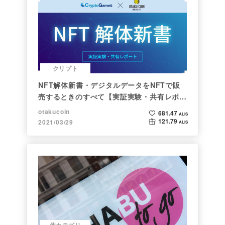
クリプト
NFT解体新書・デジタルデータをNFTで販
売するときのすべて【実証実験・共有レポー
ト】
otakucoin
681.47
ALIS
121.79
2021/03/29
ALIS
他カテゴリ