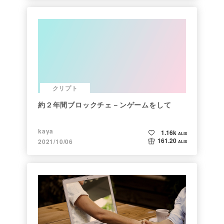
クリプト
約２年間ブロックチェ－ンゲームをして
kaya
1.16k
ALIS
161.20
2021/10/06
ALIS