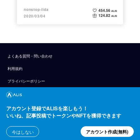
nonstop-iida
454.56
ALIS
124.82
2020/03/04
ALIS
よくある質問・問い合わせ
利用規約
プライバシーポリシー
公式アナウンス
技術ブログ
アカウント登録でALISを楽しもう！
いいね、記事投稿でトークンやNFTを獲得できます
API
運営会社
アカウント作成(無料)
今はしない