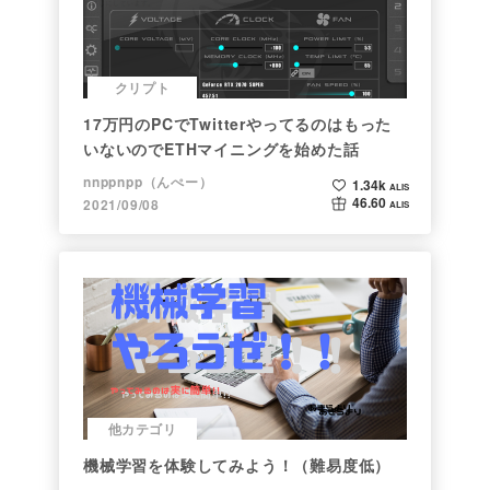
クリプト
17万円のPCでTwitterやってるのはもった
いないのでETHマイニングを始めた話
nnppnpp（んぺー）
1.34k
ALIS
46.60
2021/09/08
ALIS
他カテゴリ
機械学習を体験してみよう！（難易度低）