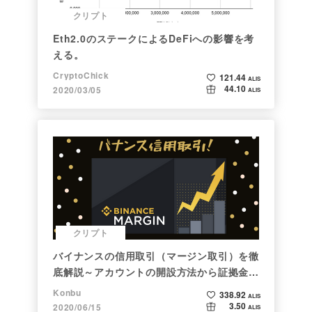
クリプト
Eth2.0のステークによるDeFiへの影響を考
える。
CryptoChick
121.44
ALIS
44.10
2020/03/05
ALIS
クリプト
バイナンスの信用取引（マージン取引）を徹
底解説～アカウントの開設方法から証拠金計
算例まで～
Konbu
338.92
ALIS
3.50
2020/06/15
ALIS