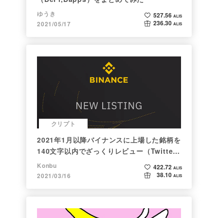
ゆうき
527.56
ALIS
236.30
2021/05/17
ALIS
クリプト
2021年1月以降バイナンスに上場した銘柄を
140文字以内でざっくりレビュー（Twitter
向け情報まとめ）
Konbu
422.72
ALIS
38.10
2021/03/16
ALIS