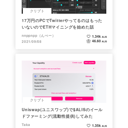
クリプト
17万円のPCでTwitterやってるのはもった
いないのでETHマイニングを始めた話
nnppnpp（んぺー）
1.34k
ALIS
46.60
2021/09/08
ALIS
クリプト
Uniswap(ユニスワップ)で$ALISのイール
ドファーミング(流動性提供)してみた
Taka
1.35k
ALIS