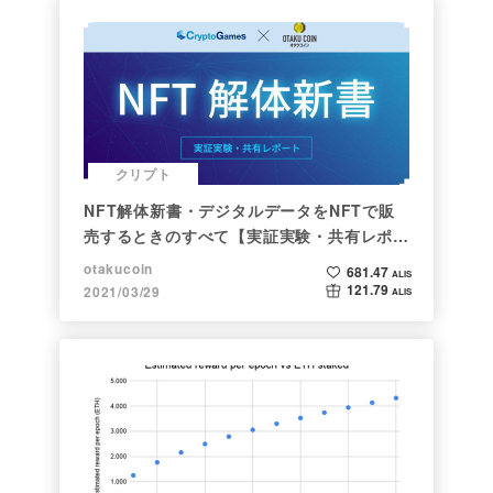
クリプト
NFT解体新書・デジタルデータをNFTで販
売するときのすべて【実証実験・共有レポー
ト】
otakucoin
681.47
ALIS
121.79
2021/03/29
ALIS