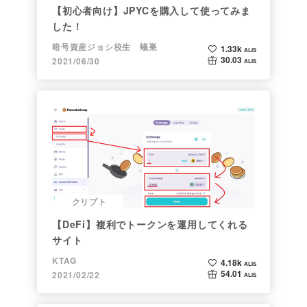
【初心者向け】JPYCを購入して使ってみま
した！
暗号資産ジョシ校生 蟻巣
1.33k
ALIS
30.03
2021/06/30
ALIS
クリプト
【DeFi】複利でトークンを運用してくれる
サイト
KTAG
4.18k
ALIS
54.01
2021/02/22
ALIS