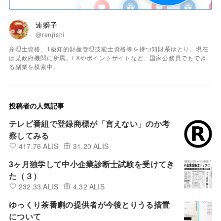
連獅子
@renjishi
弁理士資格、1級知的財産管理技能士資格等を持つ知財系ゆとり。現在
は某政府機関に所属。FXやポイントサイトなど、国家公務員でもでき
る副業を模索中。
投稿者の人気記事
テレビ番組で登録商標が「言えない」のか考
察してみる
417.76 ALIS
31.20 ALIS
3ヶ月独学して中小企業診断士試験を受けてき
た（３）
232.33 ALIS
4.32 ALIS
ゆっくり茶番劇の提供者が今後とりうる措置
について