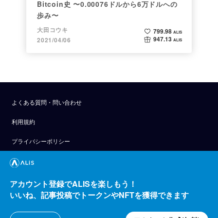
Bitcoin史 〜0.00076ドルから6万ドルへの
歩み〜
大田コウキ
799.98
ALIS
947.13
2021/04/06
ALIS
よくある質問・問い合わせ
利用規約
プライバシーポリシー
公式アナウンス
技術ブログ
アカウント登録でALISを楽しもう！
いいね、記事投稿でトークンやNFTを獲得できます
API