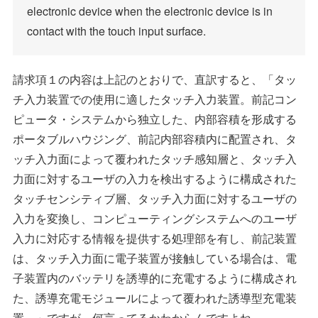
electronic device when the electronic device is in
contact with the touch input surface.
請求項１の内容は上記のとおりで、直訳すると、「タッ
チ入力装置での使用に適したタッチ入力装置。前記コン
ピュータ・システムから独立した、内部容積を形成する
ポータブルハウジング、前記内部容積内に配置され、タ
ッチ入力面によって覆われたタッチ感知層と、タッチ入
力面に対するユーザの入力を検出するように構成された
タッチセンシティブ層、タッチ入力面に対するユーザの
入力を変換し、コンピューティングシステムへのユーザ
入力に対応する情報を提供する処理部を有し、前記装置
は、タッチ入力面に電子装置が接触している場合は、電
子装置内のバッテリを誘導的に充電するように構成され
た、誘導充電モジュールによって覆われた誘導型充電装
置。」ですが、何言ってるかわからんですよね、、、。