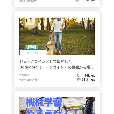
18.92
2021/04/04
ALIS
クリプト
ジョークコインとして出発した
Dogecoin（ドージコイン）の誕生から現在
まで。注目される非証券性🐶
Konbu
1.44k
ALIS
38.31
2021/01/19
ALIS