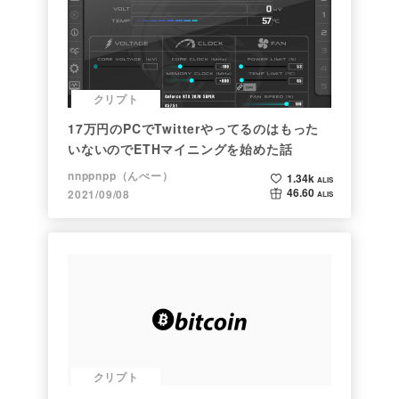
クリプト
17万円のPCでTwitterやってるのはもった
いないのでETHマイニングを始めた話
nnppnpp（んぺー）
1.34k
ALIS
46.60
2021/09/08
ALIS
クリプト