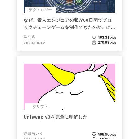
テクノロジー
なぜ、素人エンジニアの私が60日間でブロ
ックチェーンゲームを制作できたのか、につ
いて語ってみた
ゆうき
463.31
ALIS
270.93
2020/08/12
ALIS
クリプト
Uniswap v3を完全に理解した
池田らいく
488.96
ALIS