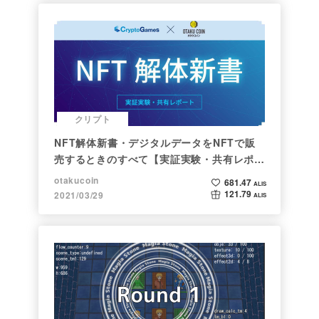
クリプト
NFT解体新書・デジタルデータをNFTで販
売するときのすべて【実証実験・共有レポー
ト】
otakucoin
681.47
ALIS
121.79
2021/03/29
ALIS