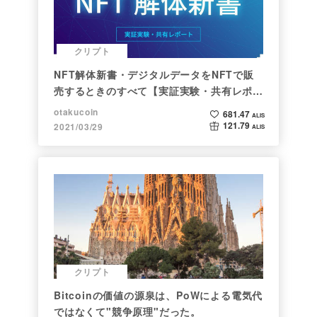
クリプト
NFT解体新書・デジタルデータをNFTで販
売するときのすべて【実証実験・共有レポー
ト】
otakucoin
681.47
ALIS
121.79
2021/03/29
ALIS
クリプト
Bitcoinの価値の源泉は、PoWによる電気代
ではなくて"競争原理"だった。