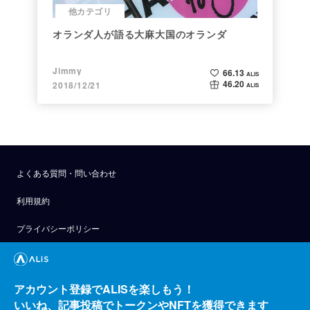
他カテゴリ
オランダ人が語る大麻大国のオランダ
Jimmy
66.13
ALIS
46.20
2018/12/21
ALIS
よくある質問・問い合わせ
利用規約
プライバシーポリシー
公式アナウンス
技術ブログ
アカウント登録でALISを楽しもう！
いいね、記事投稿でトークンやNFTを獲得できます