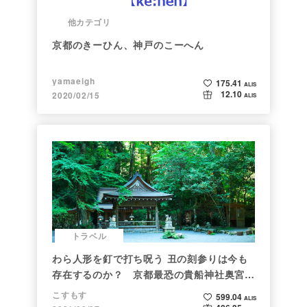
他カテゴリ
京都のきーひん、神戸のこーへん
yamaeigh
175.41
ALIS
12.10
2020/02/15
ALIS
トラベル
わら人形を釘で打ち呪う 丑の刻参りは今も
存在するのか？ 京都最恐の貴船神社奥宮を
調べた
こすもす
599.04
ALIS