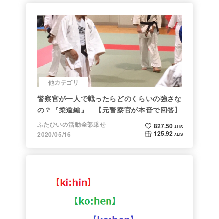
他カテゴリ
警察官が一人で戦ったらどのくらいの強さな
の？『柔道編』 【元警察官が本音で回答】
ふたひいの活動全部乗せ
827.50
ALIS
125.92
2020/05/16
ALIS