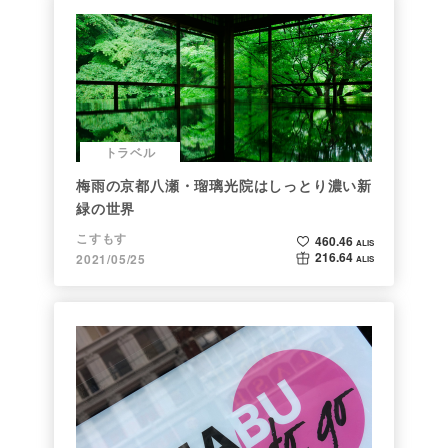
トラベル
梅雨の京都八瀬・瑠璃光院はしっとり濃い新
緑の世界
こすもす
460.46
ALIS
216.64
2021/05/25
ALIS