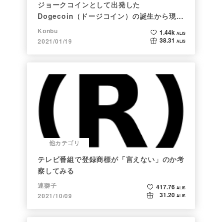
ジョークコインとして出発した
Dogecoin（ドージコイン）の誕生から現在
まで。注目される非証券性🐶
Konbu
1.44k
ALIS
38.31
2021/01/19
ALIS
他カテゴリ
テレビ番組で登録商標が「言えない」のか考
察してみる
連獅子
417.76
ALIS
31.20
2021/10/09
ALIS