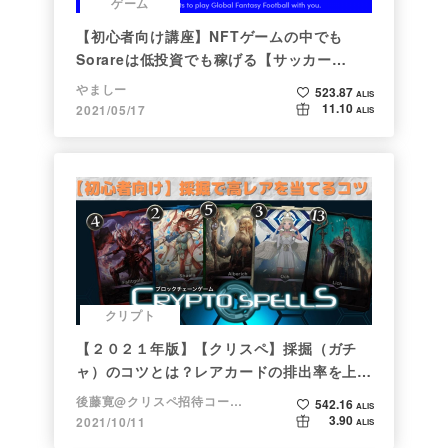
ゲーム
【初心者向け講座】NFTゲームの中でも
Sorareは低投資でも稼げる【サッカー
×NFT×BCG】
やましー
523.87
ALIS
11.10
2021/05/17
ALIS
クリプト
【２０２１年版】【クリスペ】採掘（ガチ
ャ）のコツとは？レアカードの排出率を上げ
る方法【初心者向け】
後藤寛@クリスペ招待コード→LHiH
542.16
ALIS
3.90
2021/10/11
ALIS