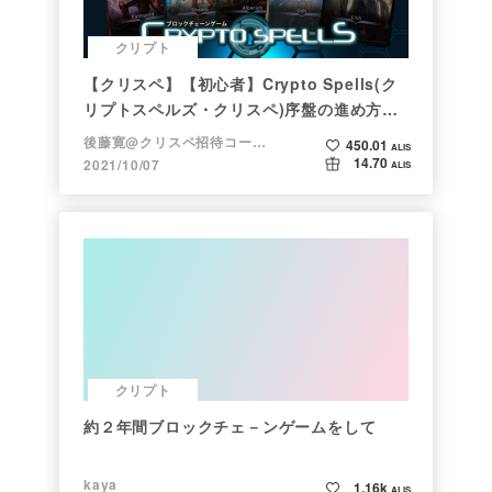
クリプト
【クリスペ】【初心者】Crypto Spells(ク
リプトスペルズ・クリスペ)序盤の進め方
【NFTゲーム】
後藤寛@クリスペ招待コード→LHiH
450.01
ALIS
14.70
2021/10/07
ALIS
クリプト
約２年間ブロックチェ－ンゲームをして
kaya
1.16k
ALIS