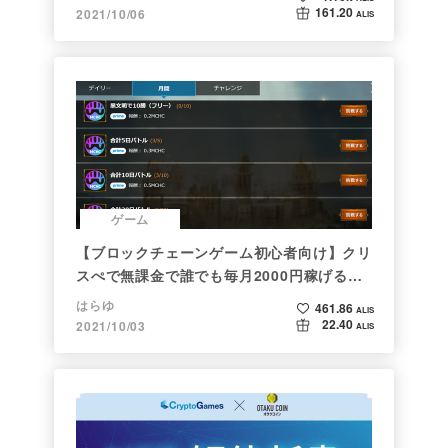
161.20
2021/10/06
ALIS
ゲーム
【ブロックチェーンゲーム初心者向け】クリ
スぺで無課金で誰でも毎月2000円稼げる時
代がきた
はらゆ
461.86
ALIS
22.40
2021/10/03
ALIS