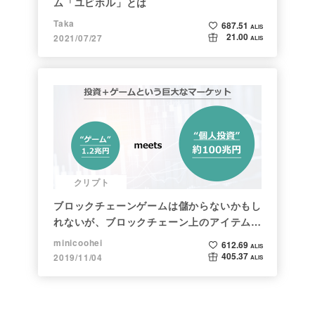
ム「ユビホル」とは
Taka
687.51
ALIS
21.00
2021/07/27
ALIS
クリプト
ブロックチェーンゲームは儲からないかもし
れないが、ブロックチェーン上のアイテムは
新しい形の投資になる。(読了:５分)
minicoohei
612.69
ALIS
405.37
2019/11/04
ALIS