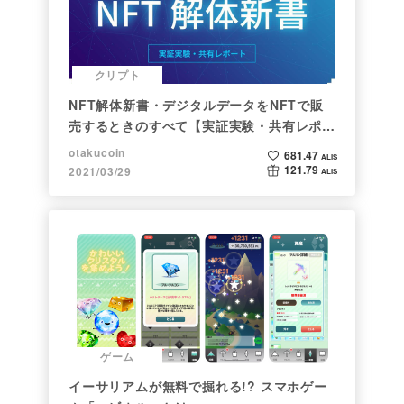
クリプト
NFT解体新書・デジタルデータをNFTで販
売するときのすべて【実証実験・共有レポー
ト】
otakucoin
681.47
ALIS
121.79
2021/03/29
ALIS
ゲーム
イーサリアムが無料で掘れる!? スマホゲー