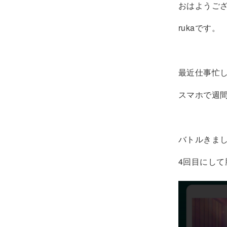
おはようご
rukaです。
最近仕事忙
スマホで週
バトルきま
4回目にして