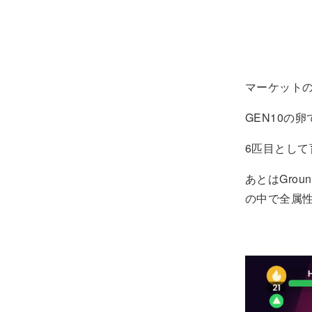
マーケットの
GEN10の
6匹目とし
あとはGrou
の中で全属