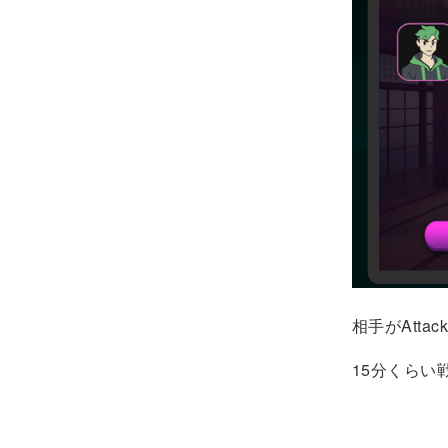
相手がAtta
15分くらい