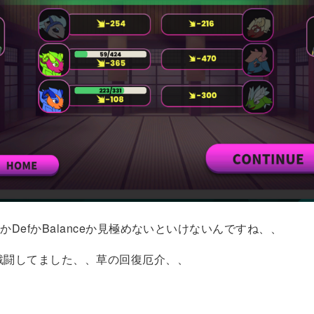
ckかDefかBalanceか見極めないといけないんですね、、
戦闘してました、、草の回復厄介、、