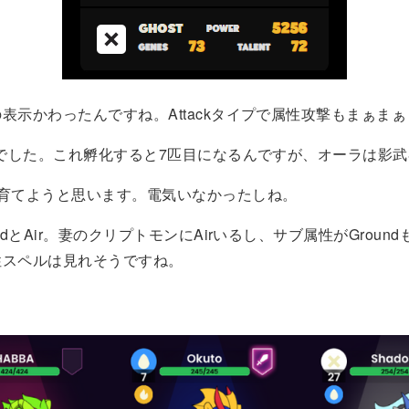
表示かわったんですね。Attackタイプで属性攻撃もまぁまぁ
卵でした。これ孵化すると7匹目になるんですが、オーラは影
て育てようと思います。電気いなかったしね。
ndとAir。妻のクリプトモンにAirいるし、サブ属性がGroun
性スペルは見れそうですね。