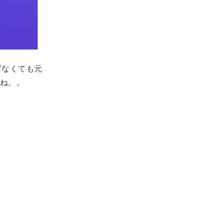
げなくても元
ね。。