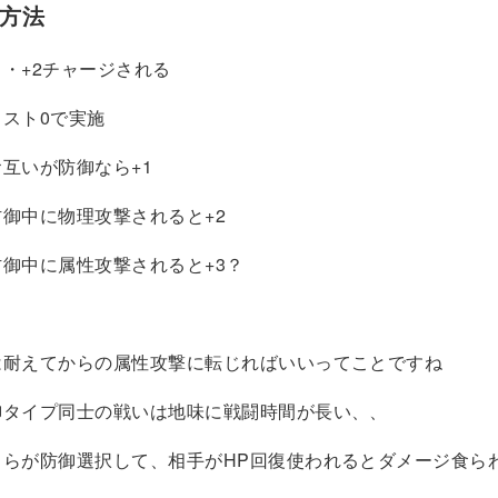
ジ方法
・+2チャージされる
スト0で実施
防御なら+1
物理攻撃されると+2
属性攻撃されると+3？
は耐えてからの属性攻撃に転じればいいってことですね
御タイプ同士の戦いは地味に戦闘時間が長い、、
ちらが防御選択して、相手がHP回復使われるとダメージ食ら