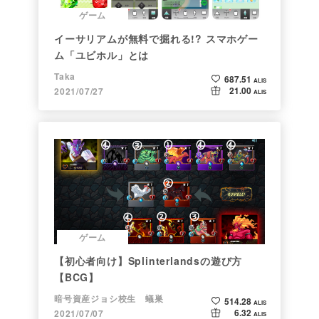
ゲーム
イーサリアムが無料で掘れる!? スマホゲー
ム「ユビホル」とは
Taka
687.51
ALIS
21.00
2021/07/27
ALIS
ゲーム
【初心者向け】Splinterlandsの遊び方
【BCG】
暗号資産ジョシ校生 蟻巣
514.28
ALIS
6.32
2021/07/07
ALIS