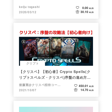
keiju togashi
0.00
ALIS
30.10
2020/03/12
ALIS
クリプト
【クリスペ】【初心者】Crypto Spells(ク
リプトスペルズ・クリスペ)序盤の進め方
【NFTゲーム】
後藤寛@クリスペ招待コード→LHiH
450.01
ALIS
14.70
2021/10/07
ALIS