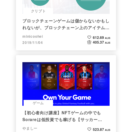
クリプト
ブロックチェーンゲームは儲からないかもし
れないが、ブロックチェーン上のアイテムは
新しい形の投資になる。(読了:５分)
minicoohei
612.69
ALIS
405.37
2019/11/04
ALIS
ゲーム
【初心者向け講座】NFTゲームの中でも
Sorareは低投資でも稼げる【サッカー
×NFT×BCG】
やましー
523.87
ALIS