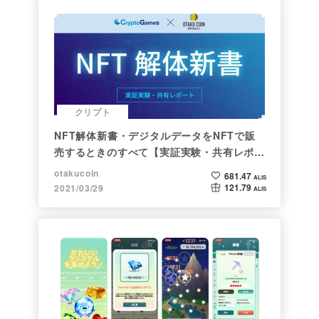
クリプト
NFT解体新書・デジタルデータをNFTで販
売するときのすべて【実証実験・共有レポー
ト】
otakucoin
681.47
ALIS
121.79
2021/03/29
ALIS