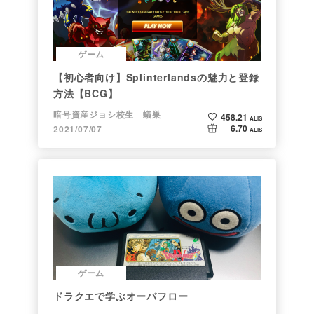
ゲーム
【初心者向け】Splinterlandsの魅力と登録
方法【BCG】
暗号資産ジョシ校生 蟻巣
458.21
ALIS
6.70
2021/07/07
ALIS
ゲーム
ドラクエで学ぶオーバフロー