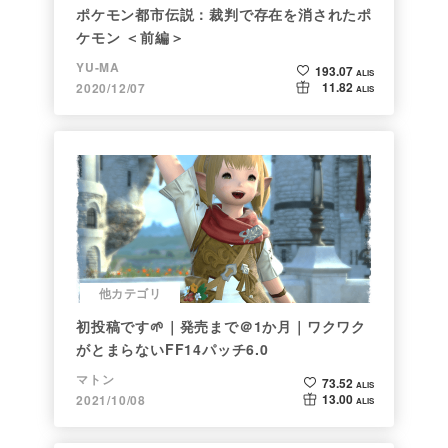
ポケモン都市伝説：裁判で存在を消されたポ
ケモン ＜前編＞
YU-MA
193.07
ALIS
11.82
2020/12/07
ALIS
他カテゴリ
初投稿です🌱｜発売まで＠1か月｜ワクワク
がとまらないFF14パッチ6.0
マトン
73.52
ALIS
13.00
2021/10/08
ALIS