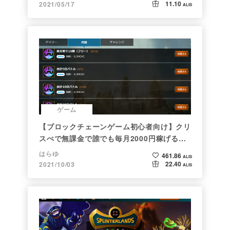
11.10
2021/05/17
ALIS
ゲーム
【ブロックチェーンゲーム初心者向け】クリ
スぺで無課金で誰でも毎月2000円稼げる時
代がきた
はらゆ
461.86
ALIS
22.40
2021/10/03
ALIS