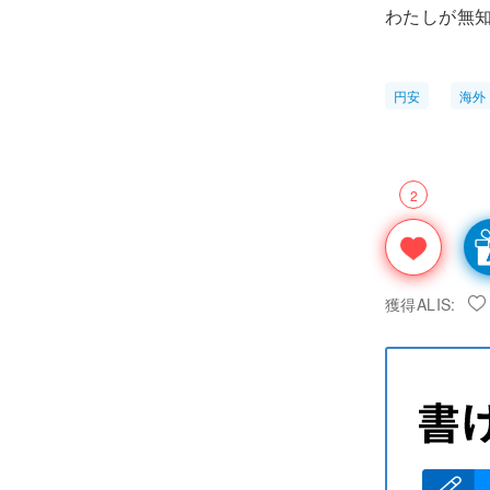
わたしが無
円安
海外
2
獲得ALIS: