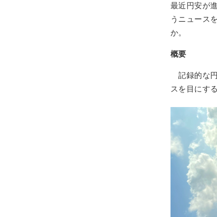
最近円安が
うニュース
か。
概要
記録的な円
スを目にす