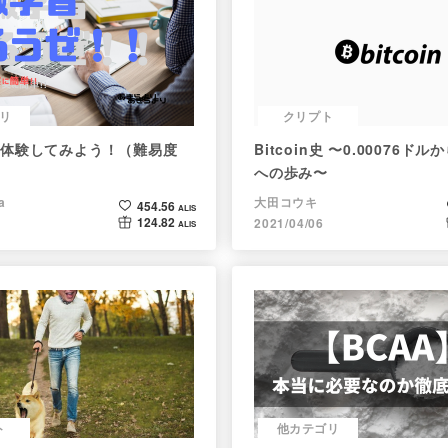
リ
クリプト
体験してみよう！（難易度
Bitcoin史 〜0.00076ド
への歩み〜
a
大田コウキ
454.56
ALIS
124.82
2021/04/06
ALIS
ト
他カテゴリ