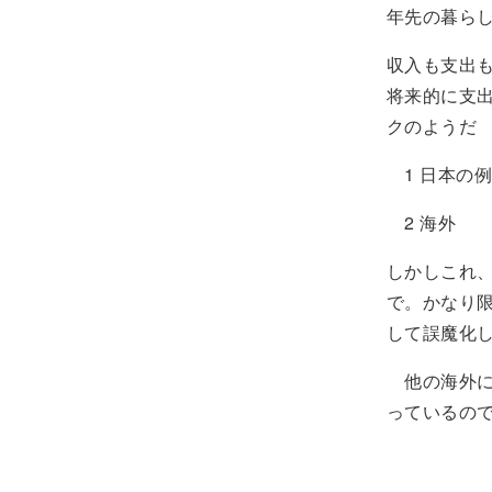
年先の暮ら
収入も支出
将来的に支
クのようだ
1 日本の例
2 海外 4
しかしこれ
で。かなり
して誤魔化
他の海外に
っているの