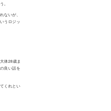
う。
れないが、
いうロジッ
大体28歳ま
の良い話を
てくれとい