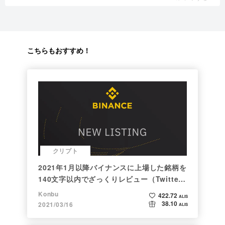
こちらもおすすめ！
クリプト
2021年1月以降バイナンスに上場した銘柄を
140文字以内でざっくりレビュー（Twitter
向け情報まとめ）
Konbu
422.72
ALIS
38.10
2021/03/16
ALIS