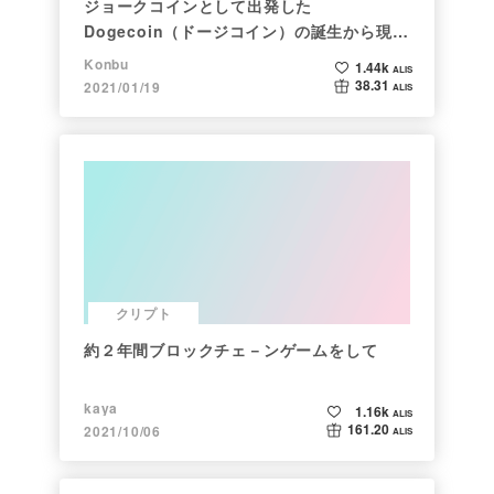
ジョークコインとして出発した
Dogecoin（ドージコイン）の誕生から現在
まで。注目される非証券性🐶
Konbu
1.44k
ALIS
38.31
2021/01/19
ALIS
クリプト
約２年間ブロックチェ－ンゲームをして
kaya
1.16k
ALIS
161.20
2021/10/06
ALIS