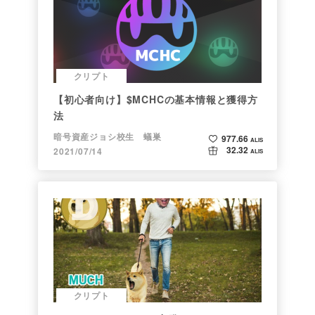
クリプト
【初心者向け】$MCHCの基本情報と獲得方
法
暗号資産ジョシ校生 蟻巣
977.66
ALIS
32.32
2021/07/14
ALIS
クリプト