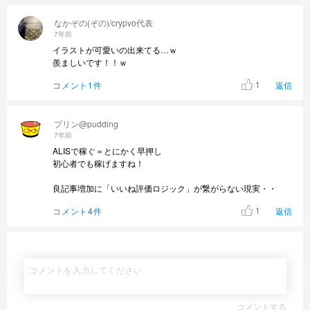
なかぞの(ぞの)/crypvo代表
7年前
イラストが可愛いの出来てる…ｗ
羨ましいです！！ｗ
1
コメント1件
返信
プリン@pudding
7年前
ALISで稼ぐ＝とにかく早押し
初心者でも稼げますね！
良記事増加に「いいね評価ロジック」が繋がらない現実・・
1
コメント4件
返信
コメントする