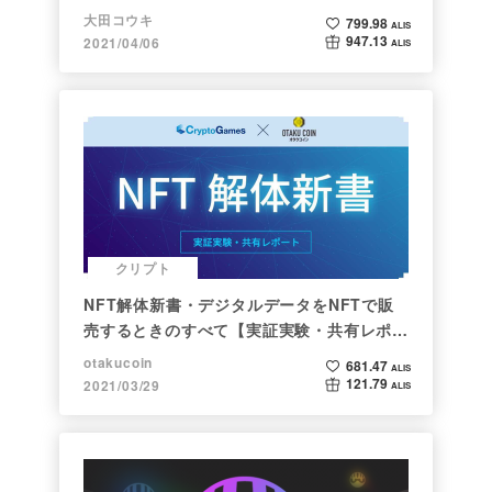
大田コウキ
799.98
ALIS
947.13
2021/04/06
ALIS
クリプト
NFT解体新書・デジタルデータをNFTで販
売するときのすべて【実証実験・共有レポー
ト】
otakucoin
681.47
ALIS
121.79
2021/03/29
ALIS