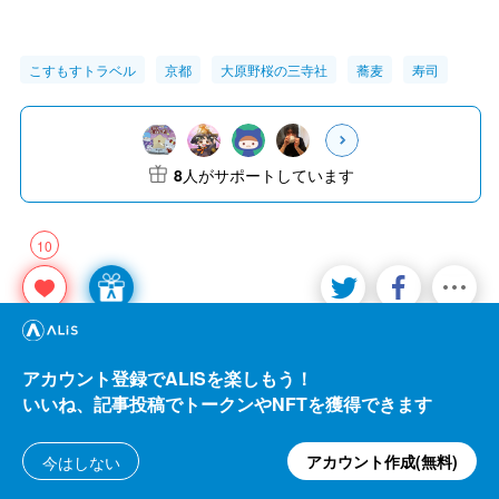
こすもすトラベル
京都
大原野桜の三寺社
蕎麦
寿司
8
人がサポートしています
10
獲得ALIS:
656.31 ALIS
302.10 ALIS
アカウント登録でALISを楽しもう！
いいね、記事投稿でトークンやNFTを獲得できます
アカウント作成(無料)
今はしない