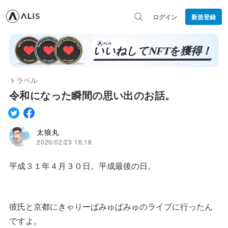
ログイン
新規登録
トラベル
令和になった瞬間の思い出のお話。
太狼丸
2020/02/23 16:18
平成３１年４月３０日。平成最後の日。
彼氏と京都にきゃりーぱみゅぱみゅのライブに行ったん
ですよ。