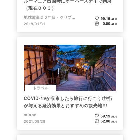
ルーマニア出国時にオーバーステイで拘束
（現在００３）
地球放浪２０年目 - クリプトラベラー
99.15
ALIS
0.00
2019/01/31
ALIS
トラベル
COVID-19が収束したら旅行に行こう!旅行
が与える経済効果とおすすめの観光地!!!
mitton
59.19
ALIS
62.00
2021/09/28
ALIS