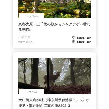
トラベル
京都大原・三千院の桜からシャクナゲへ替わ
る季節に
こすもす
156.67
ALIS
138.61
2021/05/05
ALIS
トラベル
大山阿夫利神社（神奈川県伊勢原市）~シカ
遭遇・龍が睨む二重の瀧#202-3