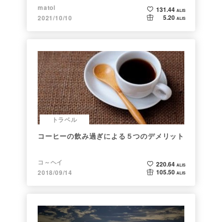
matol
131.44
ALIS
5.20
2021/10/10
ALIS
トラベル
コーヒーの飲み過ぎによる５つのデメリット
コ～ヘイ
220.64
ALIS
105.50
2018/09/14
ALIS