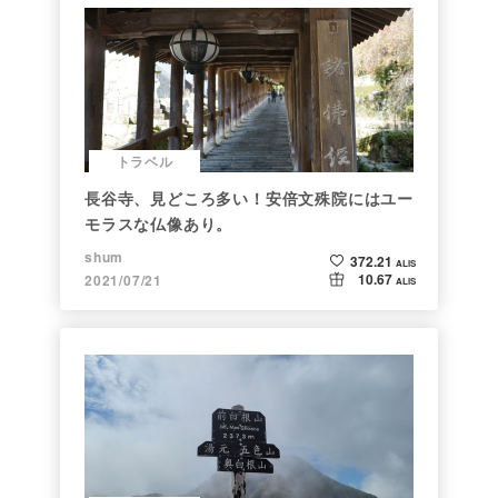
トラベル
長谷寺、見どころ多い！安倍文殊院にはユー
モラスな仏像あり。
shum
372.21
ALIS
10.67
2021/07/21
ALIS