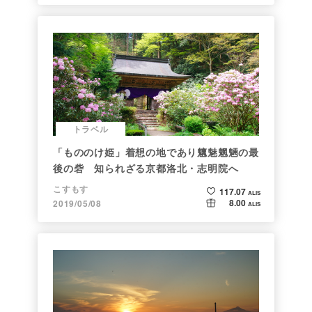
トラベル
「もののけ姫」着想の地であり魑魅魍魎の最
後の砦 知られざる京都洛北・志明院へ
こすもす
117.07
ALIS
8.00
2019/05/08
ALIS