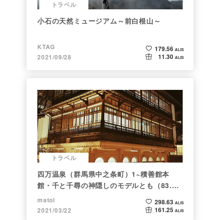
トラベル
小石の天然ミュージアム～前白根山～
KTAG
179.56
ALIS
11.30
2021/09/28
ALIS
トラベル
四万温泉（群馬県中之条町）1~積善館本
館・千と千尋の神隠しのモデルとも（83.と
らべるショット）
matol
298.63
ALIS
161.25
2021/03/22
ALIS