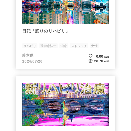
日記「怒りのリハビリ」
リハビリ
理学療法士
治療
ストレッチ
女性
鈴木穣
0.00
ALIS
28.70
2024/07/20
ALIS