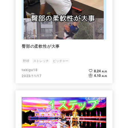
臀部の柔軟性が大事
野球
ストレッチ
ピッチャー
takigu18
8.24
ALIS
4.10
2023/11/17
ALIS