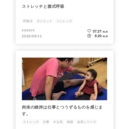
ストレッチと腹式呼吸
呼吸法
ダイエット
ストレッチ
cocoro
37.27
ALIS
9.20
2020/09/12
ALIS
肉体の維持は仕事とつうずるものを感じま
す。
ストレッチ
仕事
やる気
体操
会長シリーズ