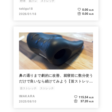
野球
筋トレ
ストレッチ
takigu18
0.00
ALIS
0.00
2026/01/18
ALIS
鼻の通りまで劇的に改善、就寝前に数分使う
だけで良いなら続けてみよう【首ストレッ
チ】
首ストレッチ
ストレッチ
IMAKARA
115.54
ALIS
37.20
2025/08/10
ALIS