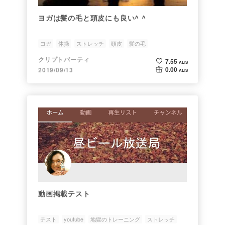
ヨガは髪の毛と頭皮にも良い^ ^
ヨガ
体操
ストレッチ
頭皮
髪の毛
クリプトパーティ
7.55
ALIS
0.00
2019/09/13
ALIS
動画掲載テスト
テスト
youtube
地獄のトレーニング
ストレッチ