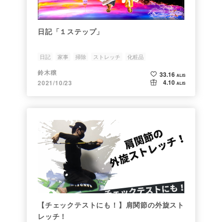
日記「１ステップ」
日記
家事
掃除
ストレッチ
化粧品
鈴木穣
33.16
ALIS
4.10
2021/10/23
ALIS
【チェックテストにも！】肩関節の外旋スト
レッチ！