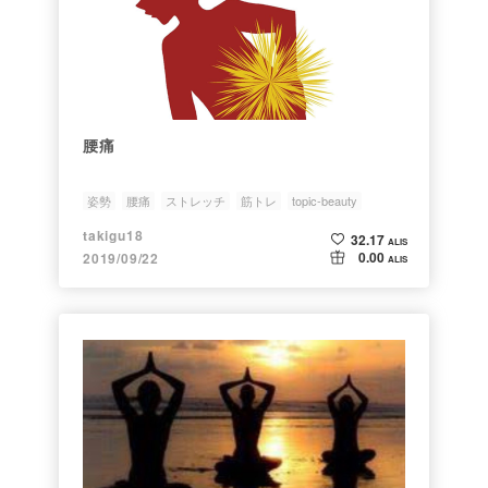
腰痛
姿勢
腰痛
ストレッチ
筋トレ
topic-beauty
takigu18
32.17
ALIS
0.00
2019/09/22
ALIS