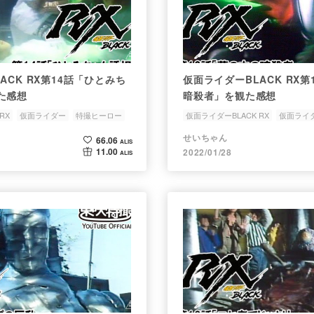
ACK RX第14話「ひとみち
仮面ライダーBLACK RX
た感想
暗殺者」を観た感想
RX
仮面ライダー
特撮ヒーロー
仮面ライダーBLACK RX
仮面ライ
潜在意識
ゲリラ組織
せいちゃん
66.06
ALIS
11.00
2022/01/28
ALIS