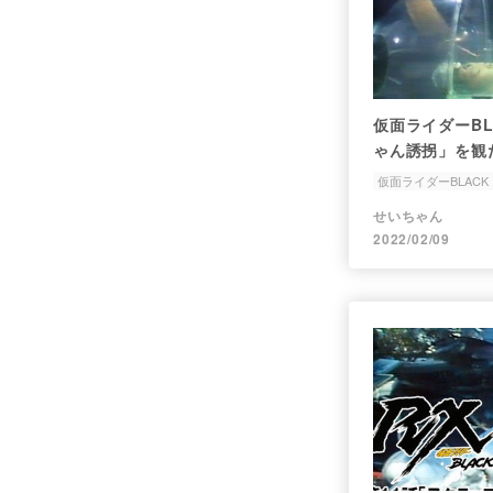
仮面ライダーBL
ゃん誘拐」を観
仮面ライダーBLACK 
誘拐
処刑
せいちゃん
2022/02/09