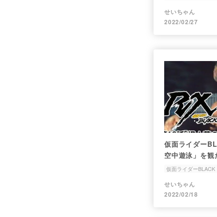
手品
台湾バナナ
せいちゃん
2022/02/27
仮面ライダーBL
空中遊泳」を観
仮面ライダーBLACK 
ムササビ
解毒剤
せいちゃん
2022/02/18