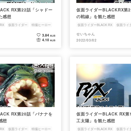
ACK RX第22話「シャドー
仮面ライダーBLACKRX第
た感想
の戦線」を観た感想
RX
仮面ライダー
特撮ヒーロー
仮面ライダーBLACK RX
仮面ライ
ゲリラ組織
追跡者
せいちゃん
3.84
ALIS
4.10
2022/03/02
ALIS
ACK RX第20話「バナナを
仮面ライダーBLACK RX
た感想
工太陽」を観た感想
RX
仮面ライダー
特撮ヒーロー
仮面ライダーBLACK RX
仮面ライ