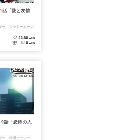
21話「愛と友情
ダー
シャドームーン
43.60
ALIS
4.10
ALIS
第19話「恐怖の人
ダー
特撮ヒーロー