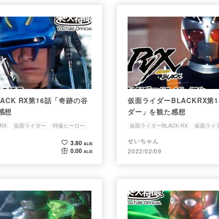
ACK RX第16話「奇跡の谷
仮面ライダーBLACKRX第
感想
ダー」を観た感想
RX
仮面ライダー
特撮ヒーロー
仮面ライダーBLACK RX
仮面ライ
砂漠
ロボコップ
せいちゃん
3.80
ALIS
0.00
2022/02/09
ALIS