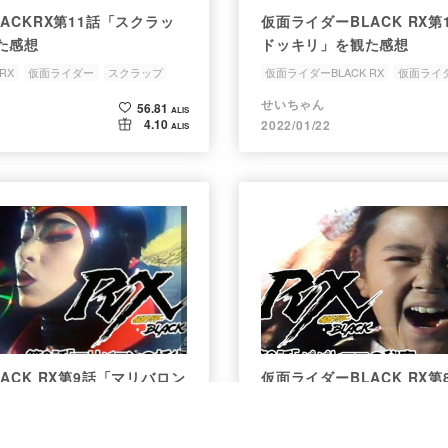
ACKRX第11話「スクラッ
仮面ライダーBLACK RX
た感想
ドッキリ」を観た感想
RX
仮面ライダー
スクラップ
仮面ライダーBLACK RX
仮面ライ
クローン人間
落ちこぼれ
せいちゃん
56.81
ALIS
4.10
2022/01/22
ALIS
ACK RX第9話「マリバロン
仮面ライダーBLACK RX
感想
の秘密」を観た感想
RX
仮面ライダー
特撮ヒーロー
仮面ライダーBLACK RX
仮面ライ