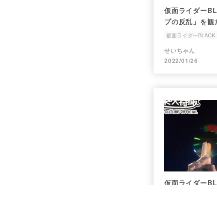
仮面ライダーBL
プの反乱」を観
仮面ライダーBLACK 
廃品回収
自転車
せいちゃん
2022/01/26
仮面ライダーBL
の妖術」を観た
仮面ライダーBLACK 