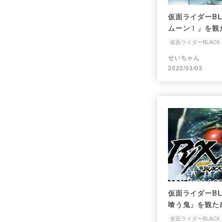
仮面ライダーBL
ムーン！」を観
仮面ライダーBLACK 
お仕置き
竜巻
せいちゃん
2022/03/03
仮面ライダーBL
喰う鬼」を観
仮面ライダーBLACK 