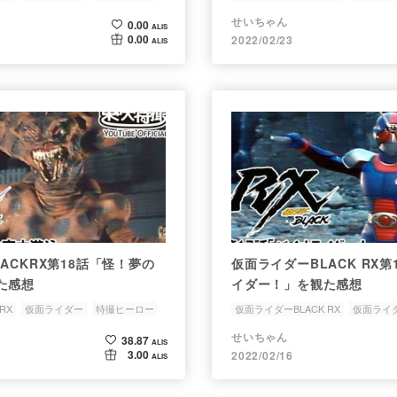
人工太陽
誘拐
せいちゃん
0.00
ALIS
0.00
2022/02/23
ALIS
ACKRX第18話「怪！夢の
仮面ライダーBLACK RX
た感想
イダー！」を観た感想
RX
仮面ライダー
特撮ヒーロー
仮面ライダーBLACK RX
仮面ライ
マグマ
替え玉
せいちゃん
38.87
ALIS
3.00
2022/02/16
ALIS