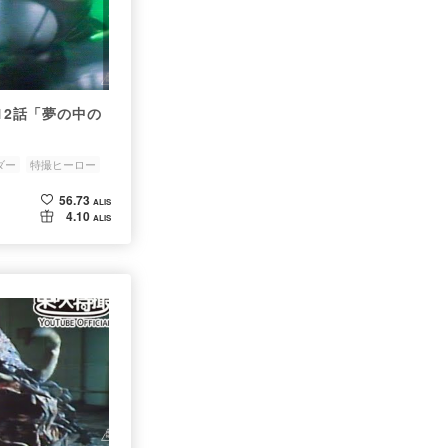
第12話「夢の中の
ダー
特撮ヒーロー
56.73
ALIS
4.10
ALIS