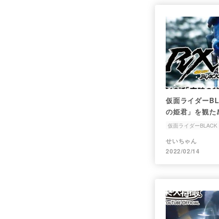
仮面ライダーBL
の姫君」を観た
仮面ライダーBLACK 
王女
登山具
せいちゃん
2022/02/14