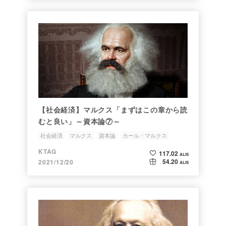
【社会経済】マルクス「まずはこの章から読
むと良い」～資本論⑦～
社会経済
マルクス
資本論
カール・マルクス
産業革命
KTAG
117.02
ALIS
54.20
2021/12/20
ALIS