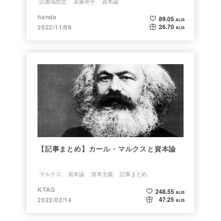
読書感想文
斎藤幸平
資本論
handa
89.05
ALIS
26.70
2022/11/09
ALIS
【記事まとめ】カール・マルクスと資本論
マルクス
資本論
資本主義
記事まとめ
KTAG
248.55
ALIS
47.25
2022/02/14
ALIS