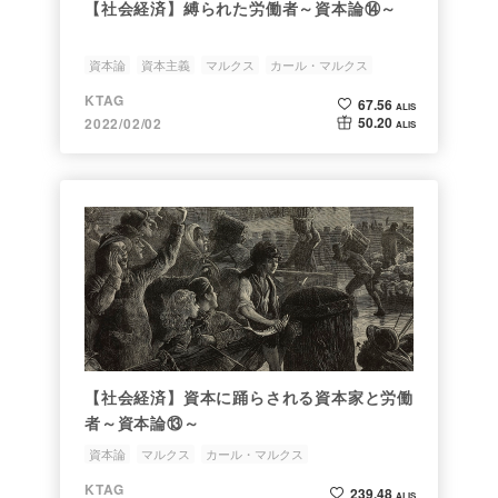
【社会経済】縛られた労働者～資本論⑭～
資本論
資本主義
マルクス
カール・マルクス
KTAG
67.56
ALIS
50.20
2022/02/02
ALIS
【社会経済】資本に踊らされる資本家と労働
者～資本論⑬～
資本論
マルクス
カール・マルクス
KTAG
239.48
ALIS