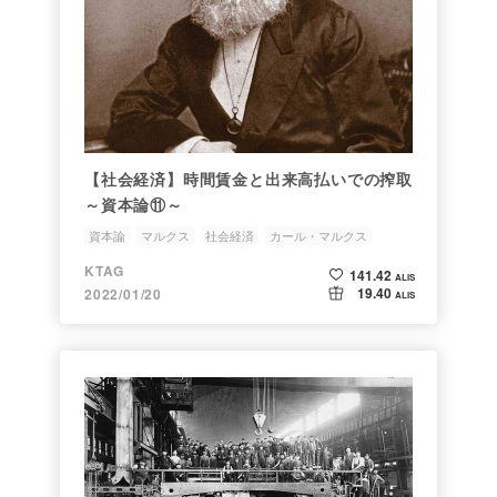
【社会経済】時間賃金と出来高払いでの搾取
～資本論⑪～
資本論
マルクス
社会経済
カール・マルクス
KTAG
141.42
ALIS
19.40
2022/01/20
ALIS