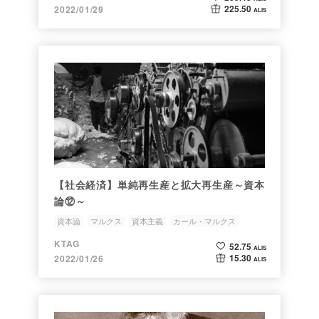
225.50
2022/01/29
ALIS
【社会経済】単純再生産と拡大再生産～資本
論⑫～
資本論
マルクス
資本主義
カール・マルクス
KTAG
52.75
ALIS
15.30
2022/01/26
ALIS