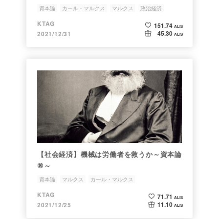
す。）
資本論
カール・マルクス
マルクス
政治経済
KTAG
151.74
ALIS
45.30
2021/12/31
ALIS
【社会経済】機械は労働者を救うか～資本論
⑧～
資本論
マルクス
カール・マルクス
KTAG
71.71
ALIS
11.10
2021/12/25
ALIS