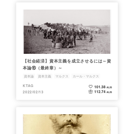
【社会経済】資本主義を成立させるには～資
本論⑯（最終章）～
資本論
資本主義
マルクス
カール・マルクス
KTAG
101.38
ALIS
112.74
2022/02/13
ALIS