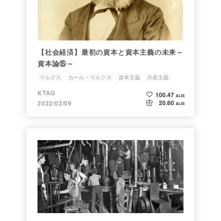
【社会経済】最初の資本と資本主義の未来～
資本論⑮～
マルクス
カール・マルクス
資本主義
共産主義
資本論
KTAG
100.47
ALIS
20.60
2022/02/09
ALIS