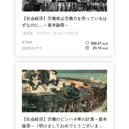
【社会経済】労働者は労働力を売っているは
ずなのに…～資本論⑩～
資本論
マルクス
カール・マルクス
KTAG
309.27
ALIS
23.10
2022/01/11
ALIS
【社会経済】労働のピンハネ率の計算～資本
論⑨～（明けましておめでとうございま