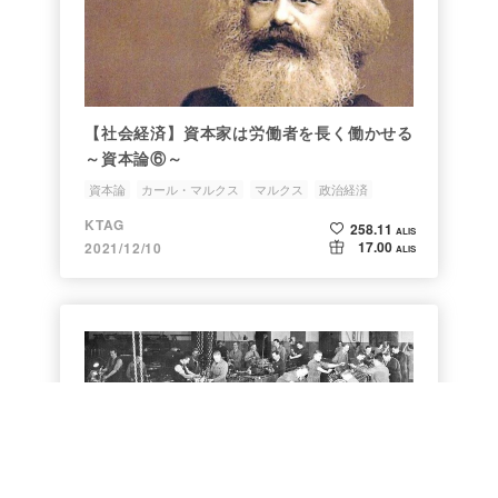
【社会経済】資本家は労働者を長く働かせる
～資本論⑥～
資本論
カール・マルクス
マルクス
政治経済
KTAG
258.11
ALIS
17.00
2021/12/10
ALIS