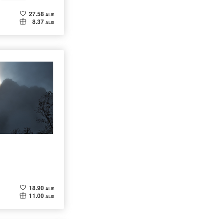
27.58
ALIS
8.37
ALIS
18.90
ALIS
11.00
ALIS