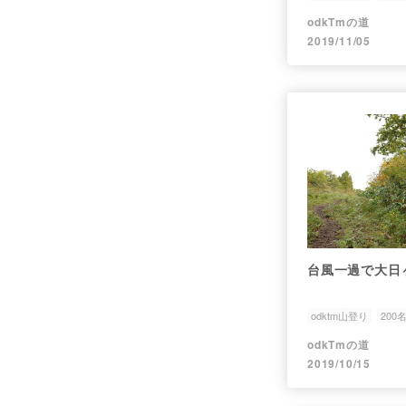
odkTmの道
2019/11/05
台風一過で大日
odktm山登り
200
odkTmの道
2019/10/15