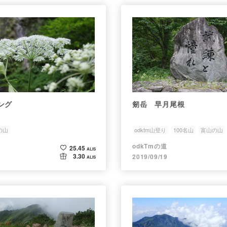
ング
剱岳 早月尾根
の山
odktm山登り
100名山
富山の山
odkTmの道
25.45
ALIS
3.30
2019/09/19
ALIS