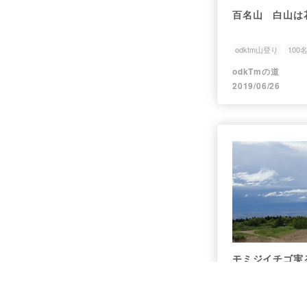
百名山 白山は
odktm山登り
100
odkTmの道
2019/06/26
モミジイチゴ実
odktm山登り
300