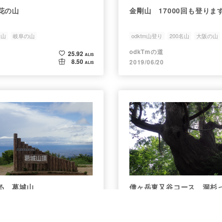
花の山
金剛山 17000回も登りま
名山
岐阜の山
odktm山登り
200名山
大阪の山
odkTmの道
25.92
ALIS
8.50
2019/06/20
ALIS
る 葛城山
僧ヶ岳東又谷コース 洞杉
名山
大阪の山
odktm山登り
富山の山