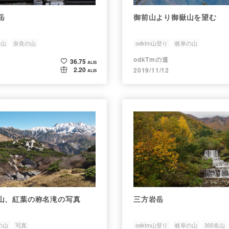
岳
御前山より御嶽山を望む
名山
奈良の山
odktm山登り
岐阜の山
odkTmの道
36.75
ALIS
2.20
2019/11/12
ALIS
山、紅葉の称名滝の写真
三方岩岳
の山
写真
odktm山登り
岐阜の山
300名山