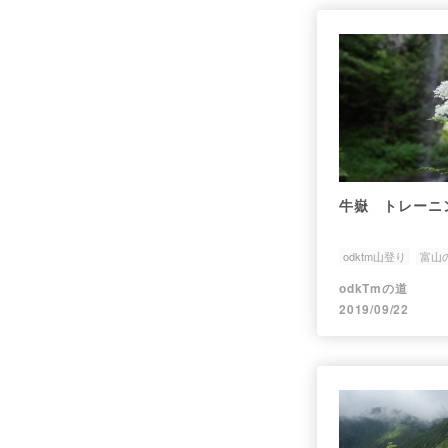
牛嶽 トレーニ
odktm山登り
富山
odkTmの道
2019/09/22