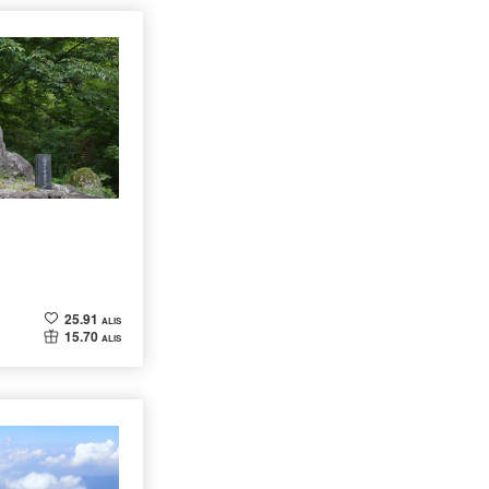
25.91
ALIS
15.70
ALIS