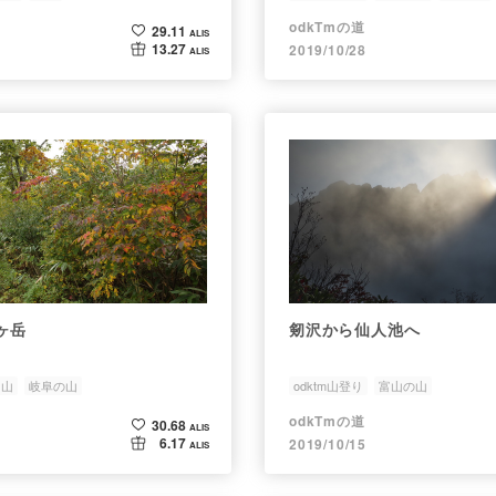
odkTmの道
29.11
ALIS
13.27
2019/10/28
ALIS
ヶ岳
剱沢から仙人池へ
名山
岐阜の山
odktm山登り
富山の山
odkTmの道
30.68
ALIS
6.17
2019/10/15
ALIS