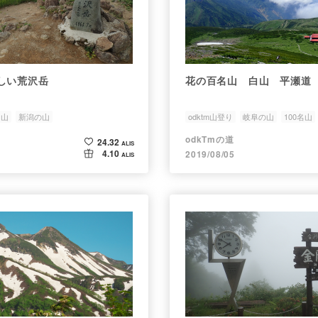
しい荒沢岳
花の百名山 白山 平瀬道
名山
新潟の山
odktm山登り
岐阜の山
100名山
odkTmの道
24.32
ALIS
4.10
2019/08/05
ALIS