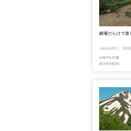
鎖場だらけで楽
odktm山登り
200
odkTmの道
2019/08/20