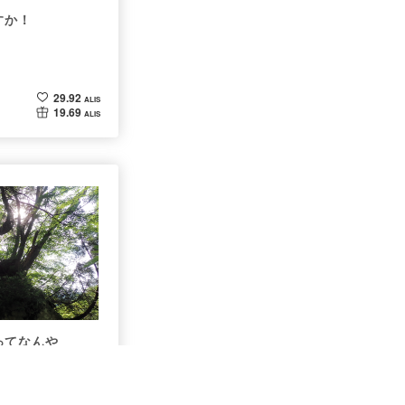
すか！
29.92
ALIS
19.69
ALIS
ってなんや