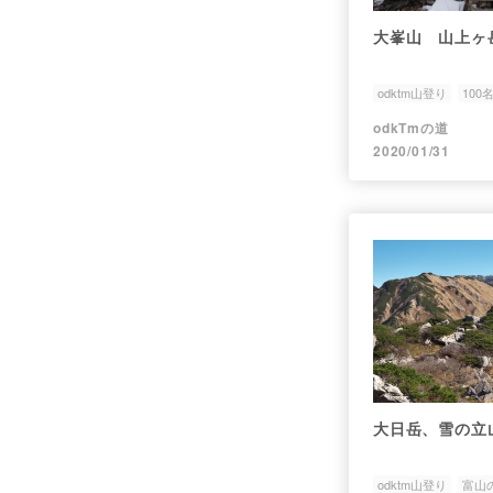
大峯山 山上ヶ
odktm山登り
100
odkTmの道
2020/01/31
大日岳、雪の立
odktm山登り
富山