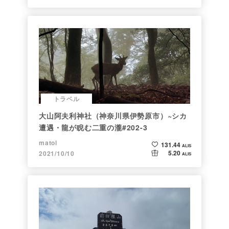
トラベル
大山阿夫利神社（神奈川県伊勢原市）~シカ
遭遇・龍が睨む二重の瀧#202-3
matol
131.44
ALIS
5.20
2021/10/10
ALIS