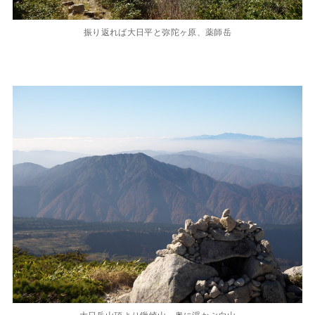
振り返れば大日平と弥陀ヶ原、薬師岳
大日岳山頂より鍬崎山、奥に浮かぶ白山