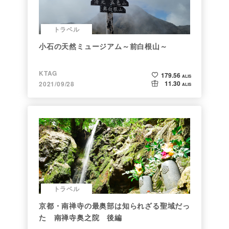
トラベル
小石の天然ミュージアム～前白根山～
KTAG
179.56
ALIS
11.30
2021/09/28
ALIS
トラベル
京都・南禅寺の最奥部は知られざる聖域だっ
た 南禅寺奥之院 後編