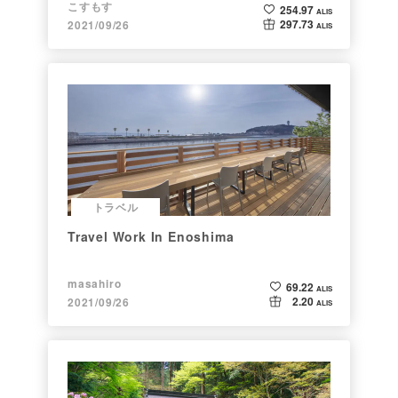
こすもす
254.97
ALIS
297.73
2021/09/26
ALIS
トラベル
Travel Work In Enoshima
masahiro
69.22
ALIS
2.20
2021/09/26
ALIS