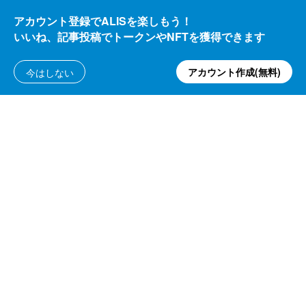
トラベル
アカウント登録でALISを楽しもう！
【京都旅行②】雨の日も風情溢れる金閣寺
いいね、記事投稿でトークンやNFTを獲得できます
KTAG
161.98
ALIS
アカウント作成(無料)
今はしない
22.40
2021/08/18
ALIS
トラベル
京都宇治田原・正寿院の風鈴の音とともに夏
が来た
こすもす
484.70
ALIS
232.25
2021/07/21
ALIS