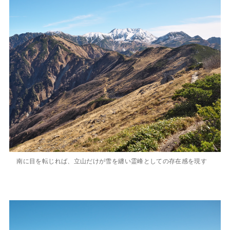
南に目を転じれば、立山だけが雪を纏い霊峰としての存在感を現す