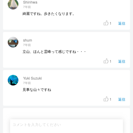
Shinhwa
7年前
綺麗ですね。歩きたくなります。
1
返信
shum
7年前
立山、ほんと霊峰って感じですね・・・
1
返信
Yuki Suzuki
7年前
見事な山々ですね
1
返信