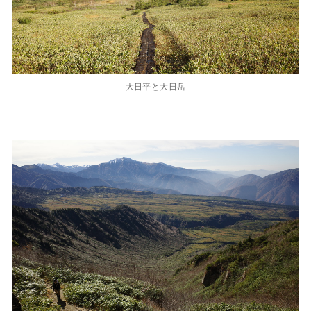
大日平と大日岳