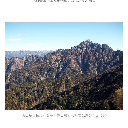
大日岳山頂より剱岳、先日積もった雪は溶けたようだ