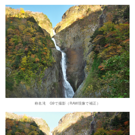
称名滝 G9で撮影（RAW現像で補正）