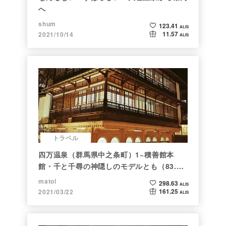
へ
shum
123.41
ALIS
11.57
2021/10/14
ALIS
トラベル
四万温泉（群馬県中之条町）1~積善館本
館・千と千尋の神隠しのモデルとも（83.と
らべるショット）
matol
298.63
ALIS
161.25
2021/03/22
ALIS