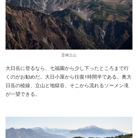
霊峰立山
大日岳に登るなら、七福園から少し下ったところまで行
くのがお勧めだ。大日小屋から往復1時間半である。奥大
日岳の稜線、立山と地獄谷、そこから流れるソーメン滝
が一望できる。