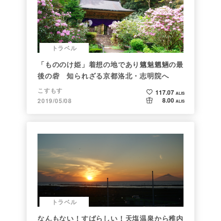
トラベル
「もののけ姫」着想の地であり魑魅魍魎の最
後の砦 知られざる京都洛北・志明院へ
こすもす
117.07
ALIS
8.00
2019/05/08
ALIS
トラベル
なんもない！すばらしい！天塩温泉から稚内