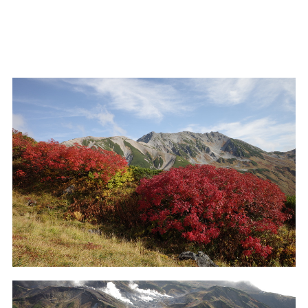
剱御前小屋から帰りは新室堂乗越経由で。雷鳥坂より少
し遠回りになるが、美しい紅葉が楽しめる。剱岳は雲に
隠れていたが、立山は昨日に続き雄々しい姿を見せてく
れた。