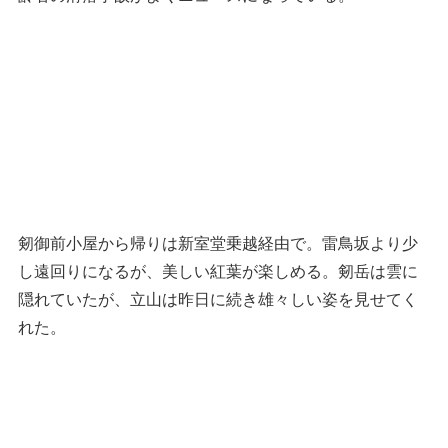
なんでもない登山道なのだが、室堂からキャンプ場まで
の道と比べると石もゴロゴロしていてそんなに整備され
た道とは言えない。ケガをされて災難だったが、まだ転
落が伴うような場所でなくて良かっただろう。最近、高
齢者の滑落事故がよくニュースになっている。