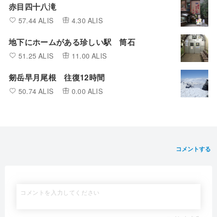
獲得ALIS:
18.90 ALIS
11.00 ALIS
odkTmの道
@odktm
山登り、沢登り、山スキー、サイクリングなど自分の足跡を記録しま
す。
投稿者の人気記事
赤目四十八滝
57.44 ALIS
4.30 ALIS