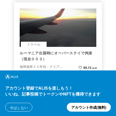
こちらもおすすめ！
トラベル
京都宇治田原・正寿院の風鈴の音とともに夏
が来た
アカウント登録でALISを楽しもう！
こすもす
484.70
ALIS
いいね、記事投稿でトークンやNFTを獲得できます
232.25
2021/07/21
ALIS
アカウント作成(無料)
今はしない