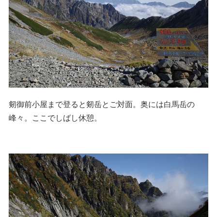
剱御前小屋まで登ると剱岳とご対面。奥には白馬岳の
峰々。ここでしばし休憩。