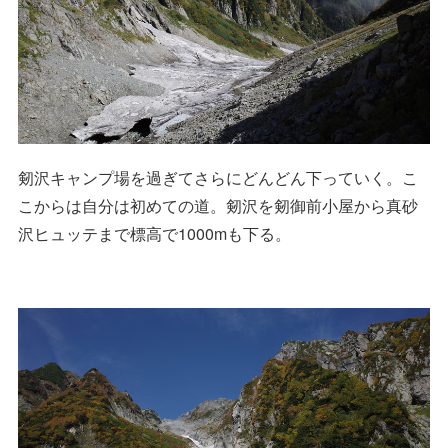
剱沢キャンプ場を過ぎてさらにどんどん下っていく。こ
こからは自分は初めての道。剱沢を剱御前小屋から真砂
沢ヒュッテまで標高で1000mも下る。