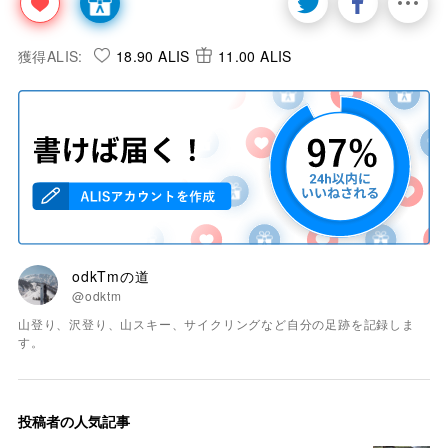
た必ず訪れたいと思わせる、剱岳の素晴らしさを垣間見
れた二日間だった。
odktm山登り
富山の山
2
人がサポートしています
9