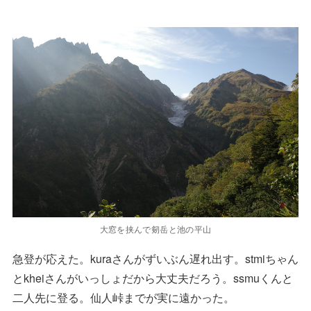
大窓を挟んで剱岳と池の平山
急登が応えた。kuraさんがずいぶん遅れ出す。stmiちゃん
とkheiさんがいっしょだから大丈夫だろう。ssmuくんと
二人先に登る。仙人峠までが実に遠かった。