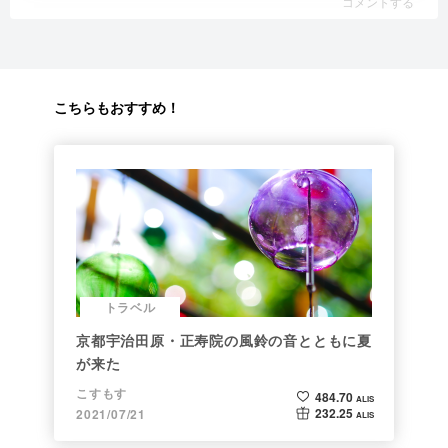
地下にホームがある珍しい駅 筒石
51.25 ALIS
11.00 ALIS
剱岳早月尾根 往復12時間
50.74 ALIS
0.00 ALIS
コメントする
コメントする