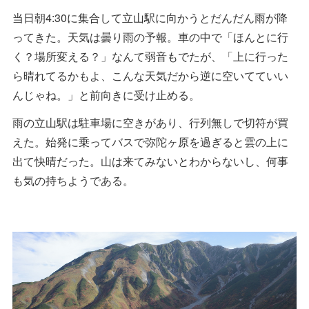
当日朝4:30に集合して立山駅に向かうとだんだん雨が降
ってきた。天気は曇り雨の予報。車の中で「ほんとに行
く？場所変える？」なんて弱音もでたが、「上に行った
ら晴れてるかもよ、こんな天気だから逆に空いてていい
んじゃね。」と前向きに受け止める。
雨の立山駅は駐車場に空きがあり、行列無しで切符が買
えた。始発に乗ってバスで弥陀ヶ原を過ぎると雲の上に
出て快晴だった。山は来てみないとわからないし、何事
も気の持ちようである。