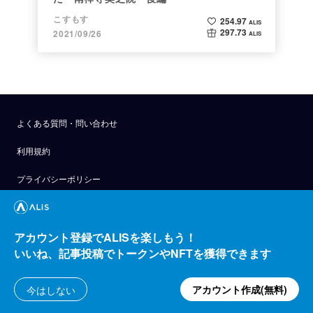
こすもす
254.97
ALIS
297.73
2021/09/26
ALIS
よくある質問・問い合わせ
利用規約
プライバシーポリシー
公式アナウンス
技術ブログ
アカウント登録でALISを楽しもう！
いいね、記事投稿でトークンやNFTを獲得できます
API
アカウント作成(無料)
今はしない
運営会社