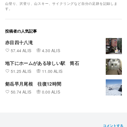
山登り、沢登り、山スキー、サイクリングなど自分の足跡を記録しま
す。
投稿者の人気記事
赤目四十八滝
57.44 ALIS
4.30 ALIS
地下にホームがある珍しい駅 筒石
51.25 ALIS
11.00 ALIS
剱岳早月尾根 往復12時間
50.74 ALIS
0.00 ALIS
コメントする