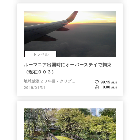
トラベル
ルーマニア出国時にオーバーステイで拘束
（現在００３）
地球放浪２０年目 - クリプトラベラー
99.15
ALIS
0.00
2019/01/31
ALIS