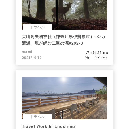
トラベル
大山阿夫利神社（神奈川県伊勢原市）~シカ
遭遇・龍が睨む二重の瀧#202-3
matol
131.44
ALIS
5.20
2021/10/10
ALIS
トラベル
Travel Work In Enoshima