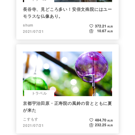
長谷寺、見どころ多い！安倍文殊院にはユー
モラスな仏像あり。
shum
372.21
ALIS
10.67
2021/07/21
ALIS
トラベル
京都宇治田原・正寿院の風鈴の音とともに夏
が来た
こすもす
484.70
ALIS
232.25
2021/07/21
ALIS