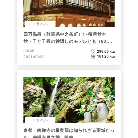
トラベル
四万温泉（群馬県中之条町）1~積善館本
館・千と千尋の神隠しのモデルとも（83.と
らべるショット）
matol
298.63
ALIS
161.25
2021/03/22
ALIS
トラベル
京都・南禅寺の最奥部は知られざる聖域だっ
た 南禅寺奥之院 後編