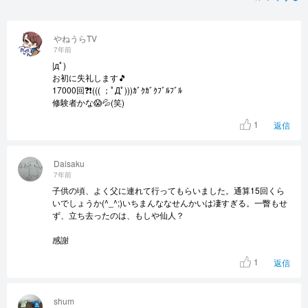
やねうらTV
7年前
|дﾟ)
お初に失礼します🎵
17000回❓️❗️((( ；ﾟДﾟ)))ｶﾞｸｶﾞｸﾌﾞﾙﾌﾞﾙ
修験者かな😱💦(笑)
1
返信
Daisaku
7年前
子供の頃、よく父に連れて行ってもらいました。通算15回くら
いでしょうか(^_^;)いちまんななせんかいは凄すぎる。一瞥もせ
ず、立ち去ったのは、もしや仙人？
感謝
1
返信
shum