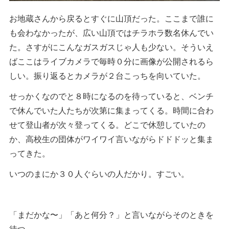
お地蔵さんから戻るとすぐに山頂だった。ここまで誰に
も会わなかったが、広い山頂ではチラホラ数名休んでい
た。さすがにこんなガスガスじゃ人も少ない。そういえ
ばここはライブカメラで毎時０分に画像が公開されるら
しい。振り返るとカメラが２台こっちを向いていた。
せっかくなのでと８時になるのを待っていると、ベンチ
で休んでいた人たちが次第に集まってくる。時間に合わ
せて登山者が次々登ってくる。どこで休憩していたの
か、高校生の団体がワイワイ言いながらドドドッと集ま
ってきた。
いつのまにか３０人ぐらいの人だかり。すごい。
「まだかな〜」「あと何分？」と言いながらそのときを
待つ。