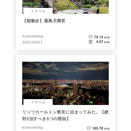
トラベル
【朝散歩】湯島天満宮
katsuoking
70.13
ALIS
4.47
2021/09/27
ALIS
トラベル
リッツカールトン東京に泊まってみた。【絶
対2泊すべき3つの理由】
katsuoking
165.78
ALIS