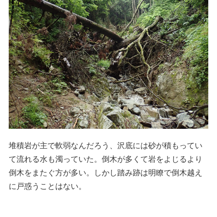
堆積岩が主で軟弱なんだろう、沢底には砂が積もってい
て流れる水も濁っていた。倒木が多くて岩をよじるより
倒木をまたぐ方が多い。しかし踏み跡は明瞭で倒木越え
に戸惑うことはない。