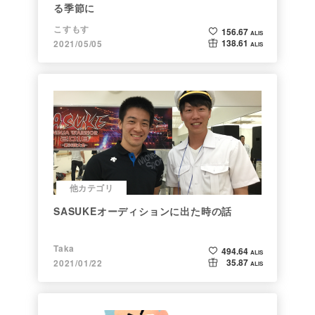
る季節に
こすもす
156.67
ALIS
138.61
2021/05/05
ALIS
他カテゴリ
SASUKEオーディションに出た時の話
Taka
494.64
ALIS
35.87
2021/01/22
ALIS