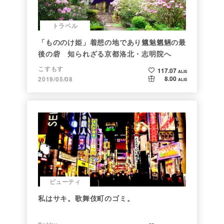
トラベル
「もののけ姫」着想の地であり魑魅魍魎の最
後の砦 知られざる京都洛北・志明院へ
こすもす
117.07
ALIS
8.00
2019/05/08
ALIS
ビューティ
私はサキ。歌舞伎町のゴミ。