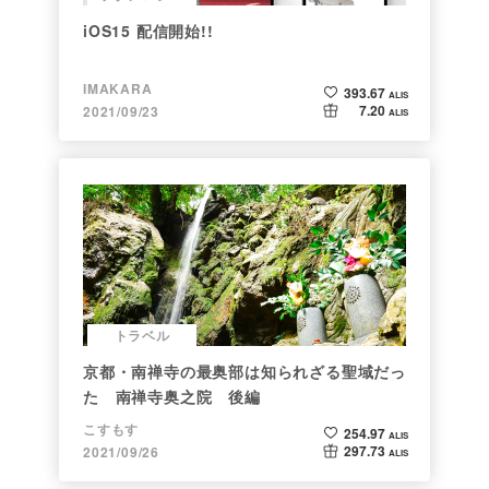
iOS15 配信開始!!
IMAKARA
393.67
ALIS
7.20
2021/09/23
ALIS
トラベル
京都・南禅寺の最奥部は知られざる聖域だっ
た 南禅寺奥之院 後編
こすもす
254.97
ALIS
297.73
2021/09/26
ALIS