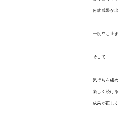
何故成果が出
一度立ち止
そして
気持ちを緩
楽しく続け
成果が正し