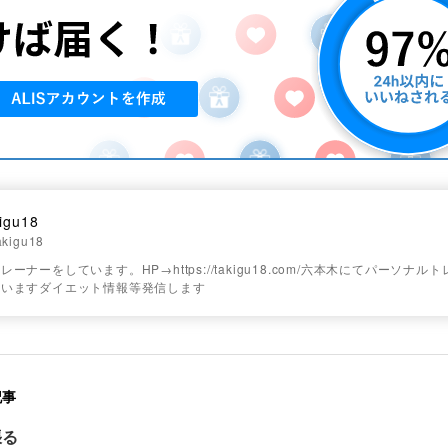
kigu18
akigu18
ーナーをしています。HP→https://takigu18.com/六本木にてパーソナル
ていますダイエット情報等発信します
記事
張る