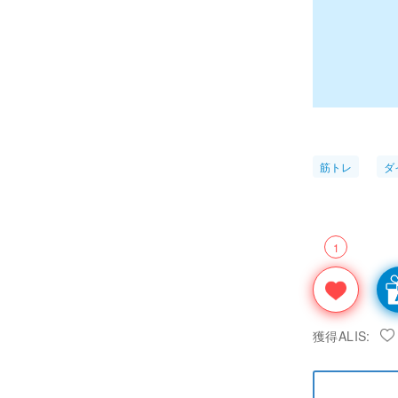
筋トレ
ダ
1
獲得ALIS: