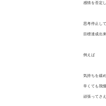
感情を否定
思考停止し
目標達成出
例えば
気持ちを緩
辛くても我
頑張ってさ