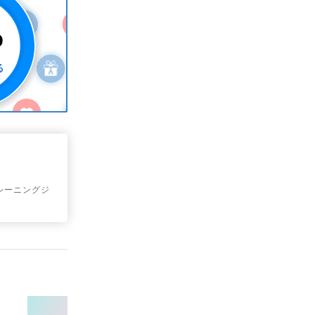
トレーニングジ