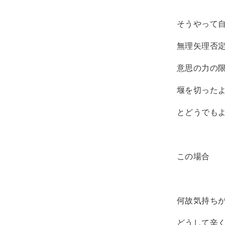
そうやって
無理矢理否
意思の力の
堰を切った
とどうでも
この場合
何故気持ちが
どうして辛く