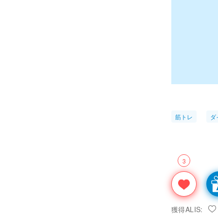
筋トレ
ダ
3
獲得ALIS: