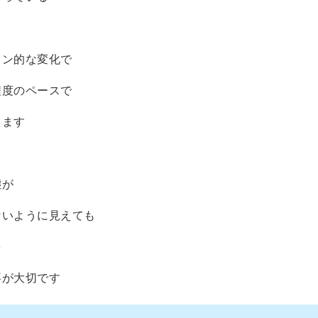
ョン的な変化で
程度のペースで
きます
態が
ないように見えても
を
事が大切です