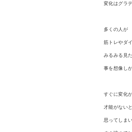
変化はグラ
多くの人が
筋トレやダ
みるみる見
事を想像し
すぐに変化
才能がない
思ってしま