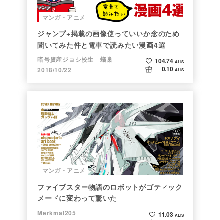
マンガ・アニメ
ジャンプ+掲載の画像使っていいか念のため
聞いてみた件と電車で読みたい漫画4選
暗号資産ジョシ校生 蟻巣
104.74
ALIS
0.10
2018/10/22
ALIS
マンガ・アニメ
ファイブスター物語のロボットがゴティック
メードに変わって驚いた
Merkmal205
11.03
ALIS