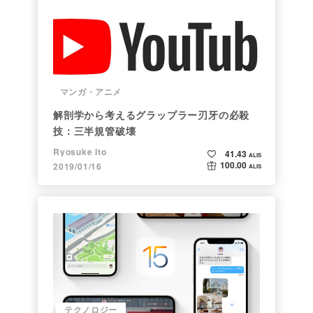
マンガ・アニメ
解剖学から考えるグラップラー刃牙の必殺
技：三半規管破壊
Ryosuke Ito
41.43
ALIS
100.00
2019/01/16
ALIS
テクノロジー