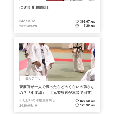
iOS15 配信開始!!
IMAKARA
393.67
ALIS
7.20
2021/09/23
ALIS
他カテゴリ
警察官が一人で戦ったらどのくらいの強さな
の？『柔道編』 【元警察官が本音で回答】
ふたひいの活動全部乗せ
827.50
ALIS
125.92
2020/05/16
ALIS