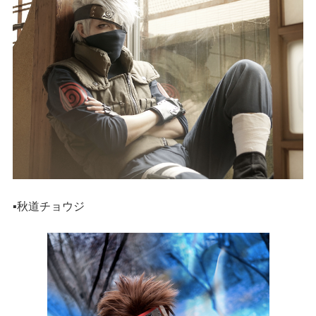
▪️秋道チョウジ