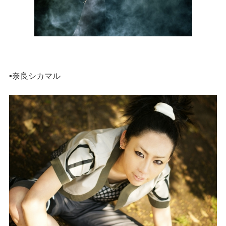
▪️奈良シカマル