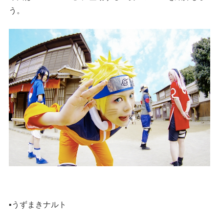
う。
▪️うずまきナルト