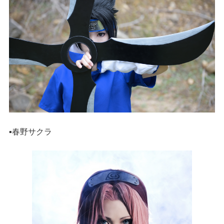
▪️春野サクラ