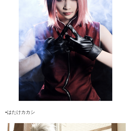
▪️はたけカカシ