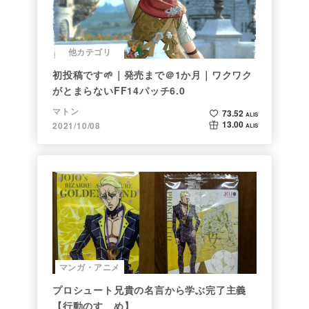
他カテゴリ
初投稿です🌱｜発売まで＠1か月｜ワクワク
がとまらないFF14パッチ6.0
マトン
73.52
ALIS
13.00
2021/10/08
ALIS
マンガ・アニメ
プロシュート兄貴の名言から学ぶ完了主義
【行動のすゝめ】