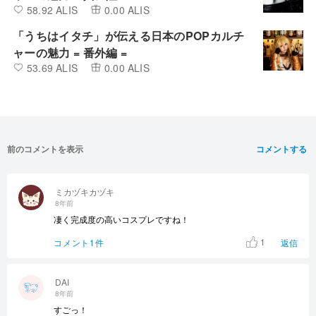
58.92 ALIS
0.00 ALIS
「うちはイタチ」が伝える日本のPOPカルチ
ャーの魅力 = 番外編 =
53.69 ALIS
0.00 ALIS
前のコメントを表示
コメントする
ミカヅキカヅキ
8年前
凄く完成度の高いコスプレですね！
1
コメント1件
返信
DAI
8年前
すごっ！