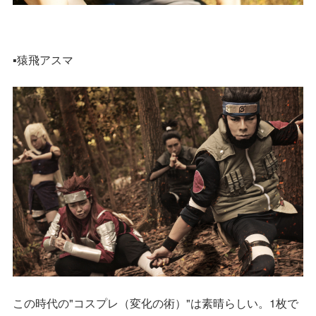
▪️猿飛アスマ
この時代の"コスプレ（変化の術）"は素晴らしい。1枚で