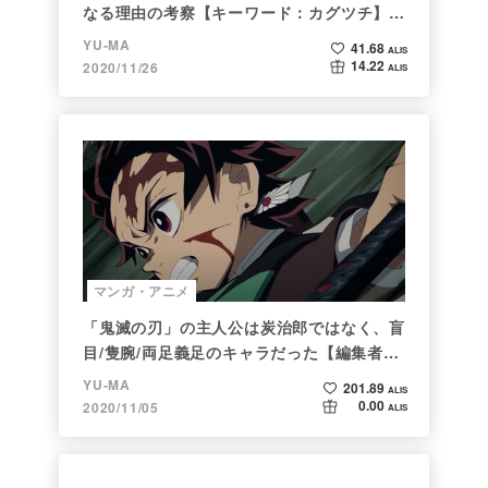
なる理由の考察【キーワード：カグツチ】＜
後編＞
YU-MA
41.68
ALIS
14.22
2020/11/26
ALIS
マンガ・アニメ
「鬼滅の刃」の主人公は炭治郎ではなく、盲
目/隻腕/両足義足のキャラだった【編集者の
仕事ぶりに脱帽】
YU-MA
201.89
ALIS
0.00
2020/11/05
ALIS