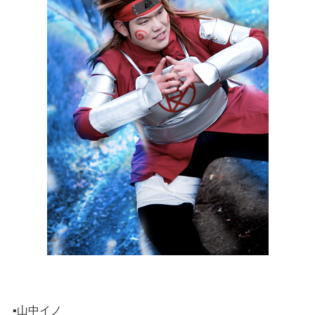
▪️山中イノ