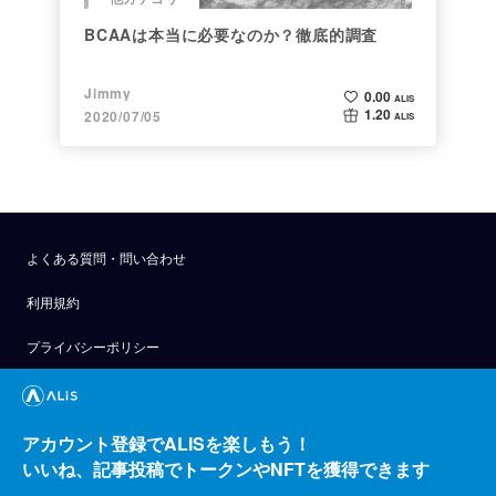
BCAAは本当に必要なのか？徹底的調査
Jimmy
0.00
ALIS
1.20
2020/07/05
ALIS
よくある質問・問い合わせ
利用規約
プライバシーポリシー
公式アナウンス
技術ブログ
アカウント登録でALISを楽しもう！
いいね、記事投稿でトークンやNFTを獲得できます
API