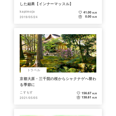
した結果【インナーマッスル】
kapimoja
41.00
ALIS
0.00
2019/05/24
ALIS
トラベル
京都大原・三千院の桜からシャクナゲへ替わ
る季節に
こすもす
156.67
ALIS
138.61
2021/05/05
ALIS