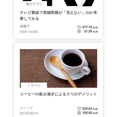
他カテゴリ
テレビ番組で登録商標が「言えない」のか考
察してみる
連獅子
417.76
ALIS
31.20
2021/10/09
ALIS
トラベル
コーヒーの飲み過ぎによる５つのデメリット
コ～ヘイ
220.64
ALIS
105.50
2018/09/14
ALIS