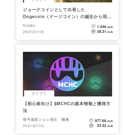
ジョークコインとして出発した
Dogecoin（ドージコイン）の誕生から現在
まで。注目される非証券性🐶
Konbu
1.44k
ALIS
38.31
2021/01/19
ALIS
クリプト
【初心者向け】$MCHCの基本情報と獲得方
法
暗号資産ジョシ校生 蟻巣
977.66
ALIS
32.32
2021/07/14
ALIS