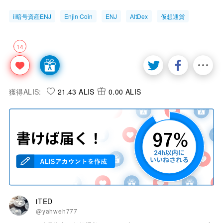
ii暗号資産ENJ
Enjin Coin
ENJ
AltDex
仮想通貨
14
獲得ALIS:
21.43 ALIS
0.00 ALIS
iTED
@yahweh777