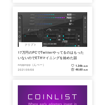
クリプト
17万円のPCでTwitterやってるのはもった
いないのでETHマイニングを始めた話
nnppnpp（んぺー）
1.34k
ALIS
46.60
2021/09/08
ALIS