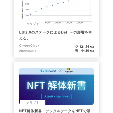
クリプト
Eth2.0のステークによるDeFiへの影響を考
える。
CryptoChick
121.44
ALIS
44.10
2020/03/05
ALIS
クリプト
NFT解体新書・デジタルデータをNFTで販