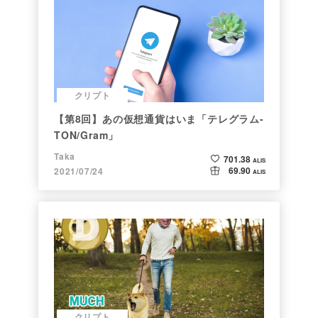
クリプト
【第8回】あの仮想通貨はいま「テレグラム-
TON/Gram」
Taka
701.38
ALIS
69.90
2021/07/24
ALIS
クリプト