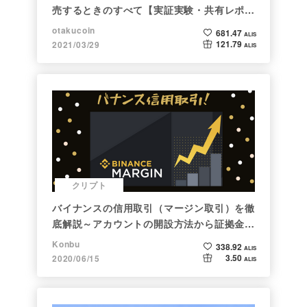
売するときのすべて【実証実験・共有レポー
ト】
otakucoin
681.47
ALIS
121.79
2021/03/29
ALIS
クリプト
バイナンスの信用取引（マージン取引）を徹
底解説～アカウントの開設方法から証拠金計
算例まで～
Konbu
338.92
ALIS
3.50
2020/06/15
ALIS