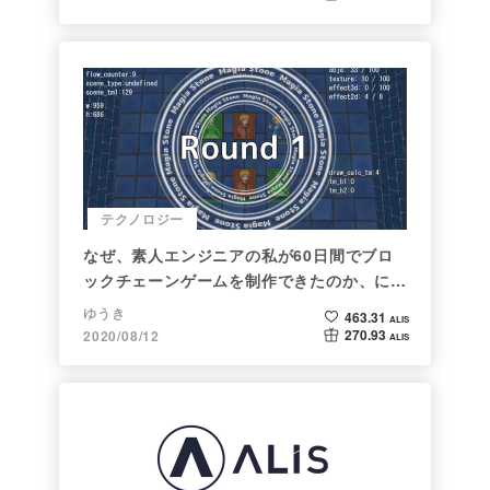
テクノロジー
なぜ、素人エンジニアの私が60日間でブロ
ックチェーンゲームを制作できたのか、につ
いて語ってみた
ゆうき
463.31
ALIS
270.93
2020/08/12
ALIS