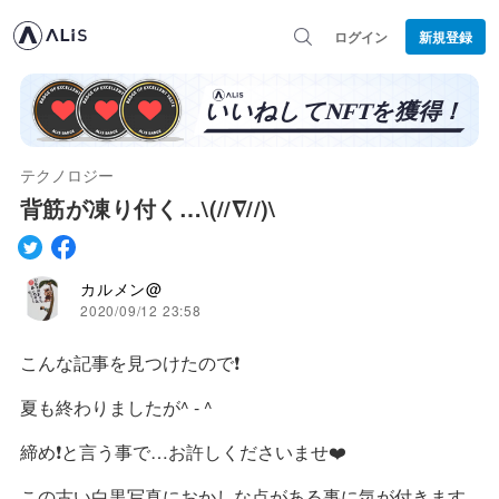
ログイン
新規登録
テクノロジー
背筋が凍り付く…\(//∇//)\
カルメン@
2020/09/12 23:58
こんな記事を見つけたので❗️
夏も終わりましたが^ - ^
締め❗️と言う事で…お許しくださいませ❤️
この古い白黒写真におかしな点がある事に気が付きます