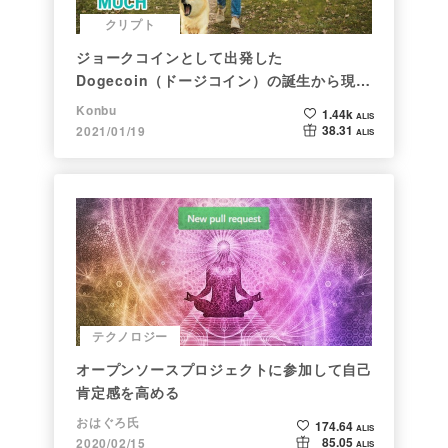
クリプト
ジョークコインとして出発した
Dogecoin（ドージコイン）の誕生から現在
まで。注目される非証券性🐶
Konbu
1.44k
ALIS
38.31
2021/01/19
ALIS
テクノロジー
オープンソースプロジェクトに参加して自己
肯定感を高める
おはぐろ氏
174.64
ALIS
85.05
2020/02/15
ALIS