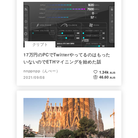
クリプト
17万円のPCでTwitterやってるのはもった
いないのでETHマイニングを始めた話
nnppnpp（んぺー）
1.34k
ALIS
46.60
2021/09/08
ALIS