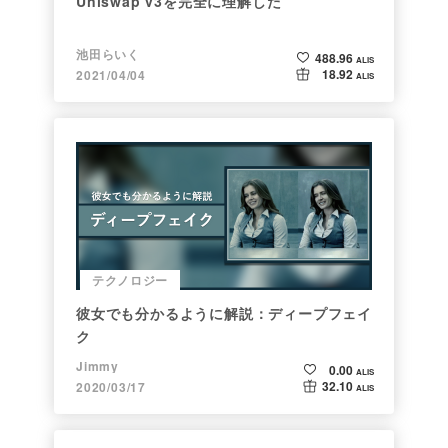
Uniswap v3を完全に理解した
池田らいく
488.96
ALIS
18.92
2021/04/04
ALIS
テクノロジー
彼女でも分かるように解説：ディープフェイ
ク
Jimmy
0.00
ALIS
32.10
2020/03/17
ALIS