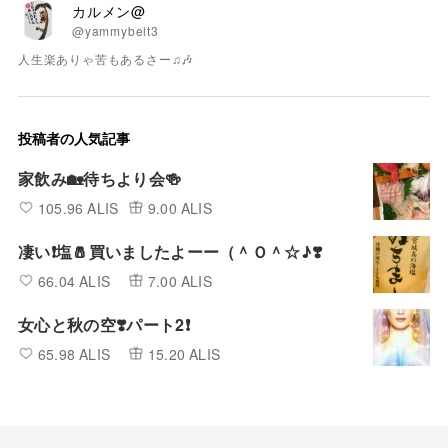
カルメン@
@yammybelt3
人生楽ありゃ苦もあるさー♫🎶
投稿者の人気記事
家飲み🏡待ちより会🍻
105.96 ALIS
9.00 ALIS
凄い❗️塩🧂買いましたよーー（＾Ｏ＾☆♪❣️
66.04 ALIS
7.00 ALIS
女心と秋の空❣️パート2❗️
65.98 ALIS
15.20 ALIS