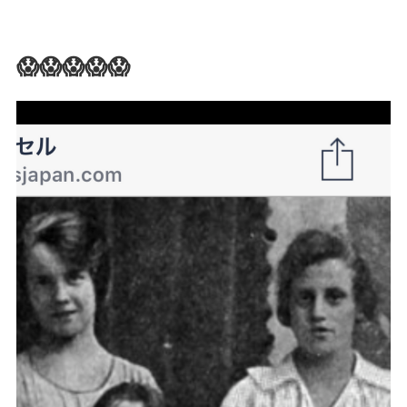
😱😱😱😱😱