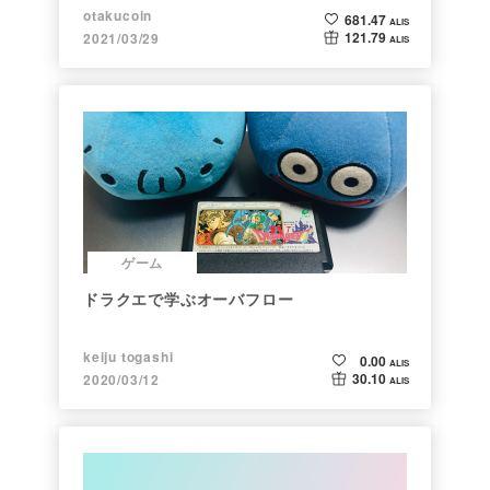
ト】
otakucoin
681.47
ALIS
121.79
2021/03/29
ALIS
ゲーム
ドラクエで学ぶオーバフロー
keiju togashi
0.00
ALIS
30.10
2020/03/12
ALIS