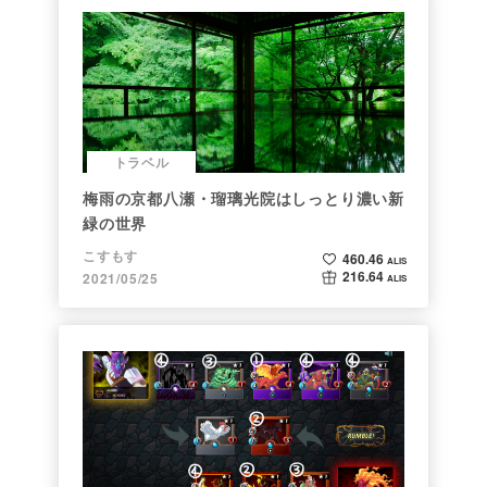
トラベル
梅雨の京都八瀬・瑠璃光院はしっとり濃い新
緑の世界
こすもす
460.46
ALIS
216.64
2021/05/25
ALIS