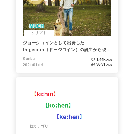
クリプト
ジョークコインとして出発した
Dogecoin（ドージコイン）の誕生から現在
まで。注目される非証券性🐶
Konbu
1.44k
ALIS
38.31
2021/01/19
ALIS
他カテゴリ