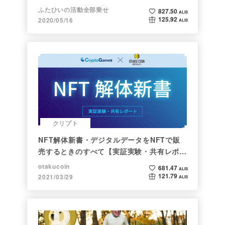
ふたひいの活動全部乗せ
827.50
ALIS
125.92
2020/05/16
ALIS
クリプト
NFT解体新書・デジタルデータをNFTで販
売するときのすべて【実証実験・共有レポー
ト】
otakucoin
681.47
ALIS
121.79
2021/03/29
ALIS