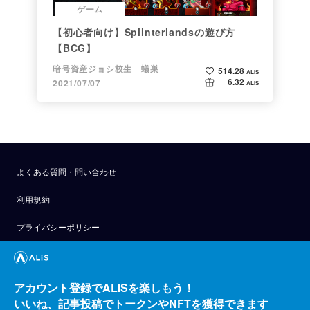
ゲーム
【初心者向け】Splinterlandsの遊び方
【BCG】
暗号資産ジョシ校生 蟻巣
514.28
ALIS
6.32
2021/07/07
ALIS
よくある質問・問い合わせ
利用規約
プライバシーポリシー
公式アナウンス
技術ブログ
アカウント登録でALISを楽しもう！
いいね、記事投稿でトークンやNFTを獲得できます
API