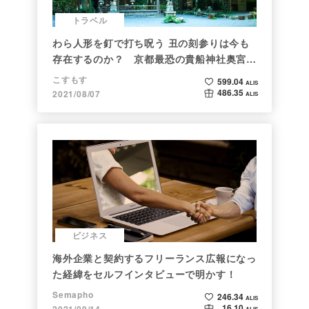
トラベル
わら人形を釘で打ち呪う 丑の刻参りは今も
存在するのか？ 京都最恐の貴船神社奥宮を
調べた
こすもす
599.04
ALIS
486.35
2021/08/07
ALIS
ビジネス
海外企業と契約するフリーランス広報になっ
た経緯をセルフインタビューで明かす！
Semapho
246.34
ALIS
16.10
2021/09/14
ALIS