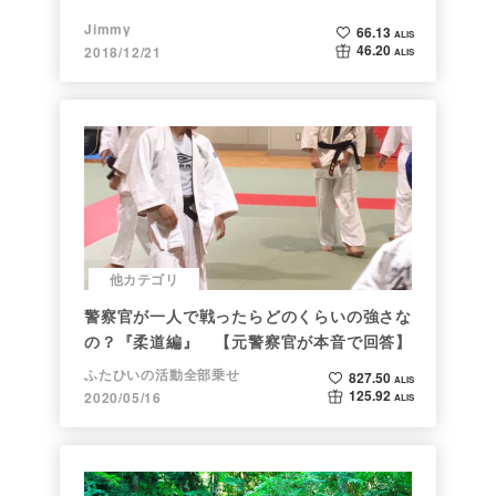
Jimmy
66.13
ALIS
46.20
2018/12/21
ALIS
他カテゴリ
警察官が一人で戦ったらどのくらいの強さな
の？『柔道編』 【元警察官が本音で回答】
ふたひいの活動全部乗せ
827.50
ALIS
125.92
2020/05/16
ALIS