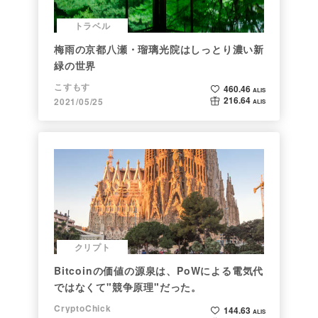
トラベル
梅雨の京都八瀬・瑠璃光院はしっとり濃い新
緑の世界
こすもす
460.46
ALIS
216.64
2021/05/25
ALIS
クリプト
Bitcoinの価値の源泉は、PoWによる電気代
ではなくて"競争原理"だった。
CryptoChick
144.63
ALIS