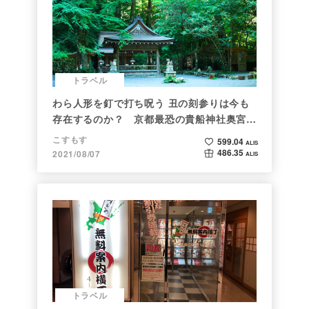
トラベル
わら人形を釘で打ち呪う 丑の刻参りは今も
存在するのか？ 京都最恐の貴船神社奥宮を
調べた
こすもす
599.04
ALIS
486.35
2021/08/07
ALIS
トラベル