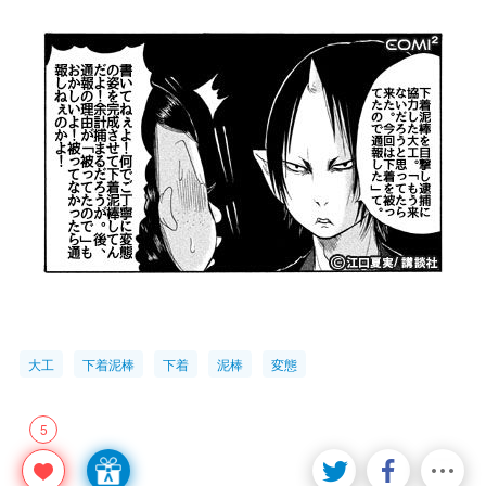
大工
下着泥棒
下着
泥棒
変態
5