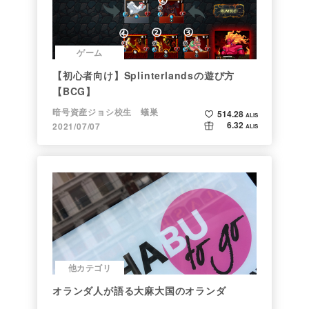
ゲーム
【初心者向け】Splinterlandsの遊び方
【BCG】
暗号資産ジョシ校生 蟻巣
514.28
ALIS
6.32
2021/07/07
ALIS
他カテゴリ
オランダ人が語る大麻大国のオランダ