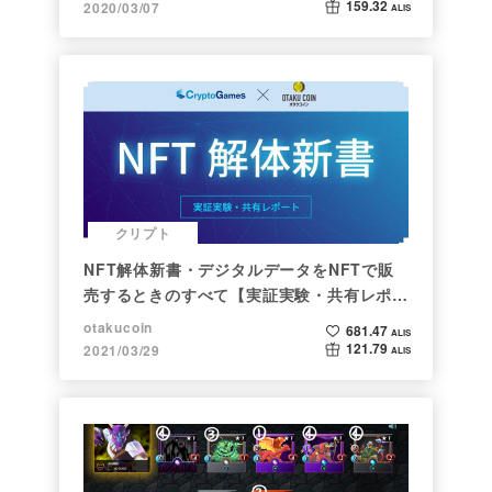
159.32
2020/03/07
ALIS
クリプト
NFT解体新書・デジタルデータをNFTで販
売するときのすべて【実証実験・共有レポー
ト】
otakucoin
681.47
ALIS
121.79
2021/03/29
ALIS