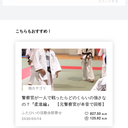
コメントする
こちらもおすすめ！
他カテゴリ
警察官が一人で戦ったらどのくらいの強さな
の？『柔道編』 【元警察官が本音で回答】
ふたひいの活動全部乗せ
827.50
ALIS
125.92
2020/05/16
ALIS